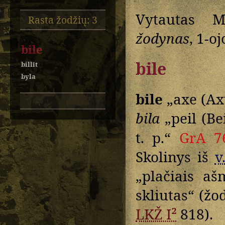
Vytautas M
Rasta žodžių: 3
žodynas
, 1-o
bile
bile
billīt
byla
bile
„axe (Axt
bila
„peil (Be
t. p.“
GrA 7
Skolinys iš
v
„plačiais aš
skliutas“ (žo
LKŽ I²
818).