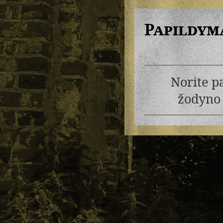
Papildym
Norite p
žodyno 