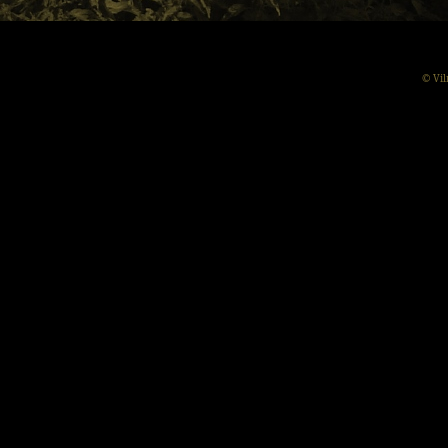
© Vil