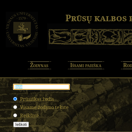
Prūsų kalbos
Žodynas
Išsami paieška
Rod
Prūsiškas žodis
Visame žodyno tekste
Reikšmė