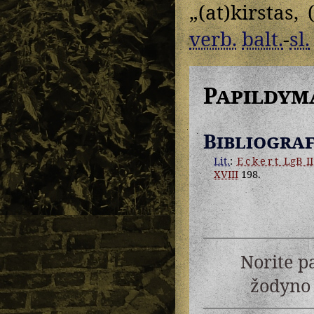
„(at)kirstas,
verb.
balt.
-
sl.
Papildym
Bibliograf
Lit.
:
Eckert
LgB II
XVIII
198.
Norite p
žodyno 