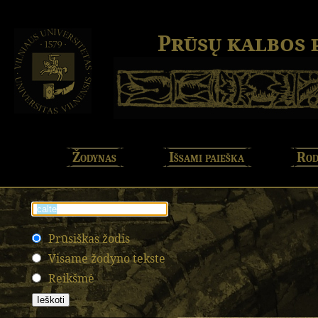
Prūsų kalbos
Žodynas
Išsami paieška
Rod
Prūsiškas žodis
Visame žodyno tekste
Reikšmė