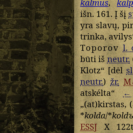
kalmus
,
kal
išn. 161. Į šį
s
yra slavų, pi
trinka, avilys
Toporov
l. 
būti iš
neutr.
Klotz“ [dėl
sl
neutr.
)
žr.
M
atskélta“
←
„(at)kirstas, 
*
kolda
/*
kold
ESSJ
X 122