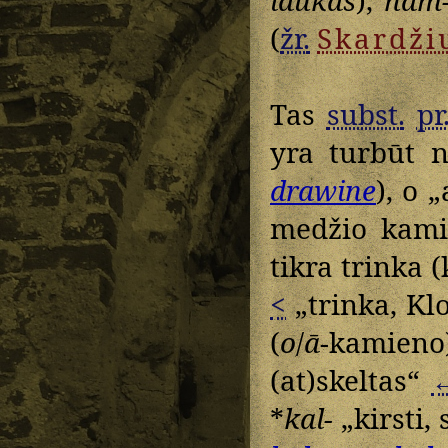
(
žr.
Skardži
Tas
subst.
pr
yra turbūt n
drawine
), o 
medžio kamie
tikra trinka 
<
„trinka, Kl
(
o
/
ā
-kami
(at)skeltas“
*
kal-
„kirsti, 