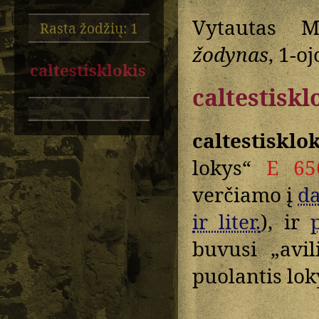
Vytautas M
Rasta žodžių: 1
žodynas
, 1-o
caltestisklokis
caltestiskl
caltestisklok
lokys“
E 65
verčiamo į
da
ir liter.
), ir
p
buvusi „avil
puolantis lok