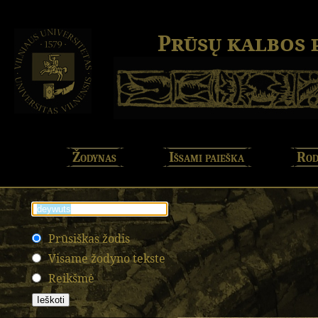
Prūsų kalbos
Žodynas
Išsami paieška
Rod
Prūsiškas žodis
Visame žodyno tekste
Reikšmė