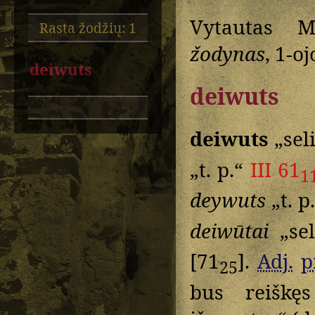
Vytautas M
Rasta žodžių: 1
žodynas
, 1-oj
deiwuts
deiwuts
deiwuts
„sel
„t. p.“
III 61
1
deywuts
„t. p
deiwūtai
„sel
[71
].
Adj.
p
25
bus reiškęs