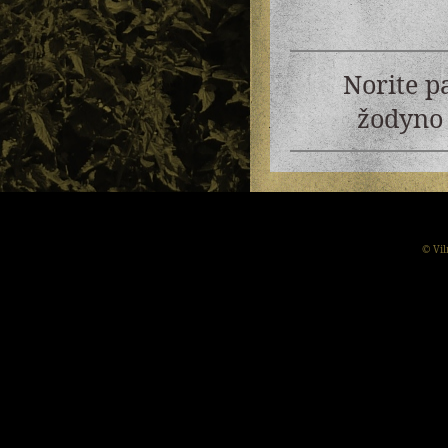
Norite p
žodyno 
© Vil