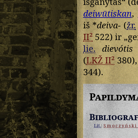
išganytas“ (
deiwūtiskan
,
iš *
deiva-
(
žr.
II²
522) ir „ge
lie.
dievótis
„
(
LKŽ II²
380)
344).
Papildym
Bibliograf
Lit.
:
Smoczyński