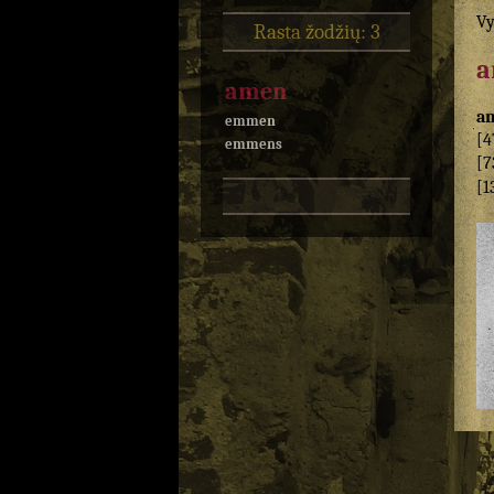
Vy
Rasta žodžių: 3
a
amen
a
emmen
[4
emmens
[7
[1