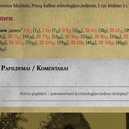
tautas Mažiulis,
Prūsų kalbos etimologijos žodynas
, 1-ojo leidimo 1 t.
men
men
„amen“
I 9
[7
],
I 11
[7
]
II 9
[11
],
III 45
[33
],
III 57
[3
11
2
7
11
11
36
7
3
12
7
],
III 71
[47
],
III 79
[51
],
III 83
[53
],
III 85
[53
],
II
9
21
19
21
24
17
20
15
34
3
],
III 121
[75
],
III 129
[79
],
III 133
[81
],
III 133
[81
]
29
13
22
20
26
9
16
20
22
3
].
10
Papildymai / Komentarai
Norite papildyti / pakomentuoti šį etimologijos žodyno straipsn