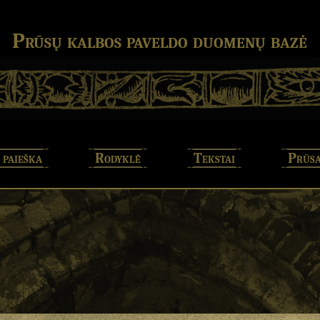
Prūsų kalbos paveldo duomenų bazė
 paieška
Rodyklė
Tekstai
Prūsa