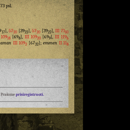
 73 psl.
9
],
57
[39
],
57
[39
],
III 71
17
20
22
20
22
10
I 109
[69
],
III 109
[69
],
III 119
18
8
20
9
6
;
aman
III 109
[67
];
emmen
II 11
2
32
8
į? Prašome
prisiregistruoti.