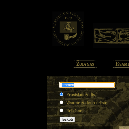
Žodynas
Išsami
Prūsiškas žodis
Visame žodyno tekste
Reikšmė