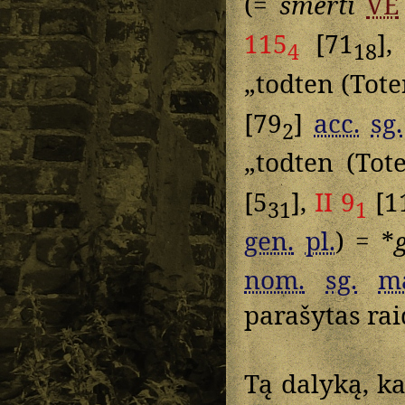
(=
smerti
VE
115
[71
],
4
18
„todten (Tote
[79
]
acc.
sg.
2
„todten (Tot
[5
],
II 9
[1
31
1
gen.
pl.
) = *
nom.
sg.
m
parašytas ra
Tą dalyką, k