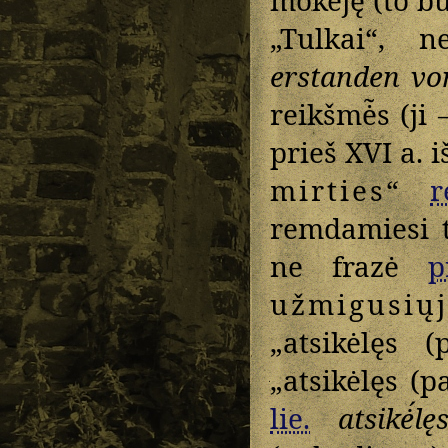
„Tulkai“, n
erstanden vo
reikšmė̃s (ji 
prieš XVI a. 
mirties
“
r
remdamiesi t
ne frazė
p
užmigusių
„atsikėlęs 
„atsikėlęs (
lie.
atsikė́lę