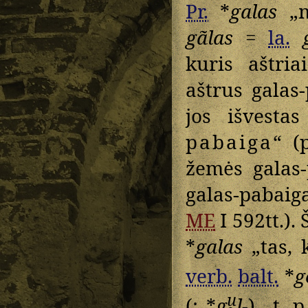
Pr.
*
galas
„m
gãlas
=
la.
kuris aštria
aštrus galas
jos išvesta
pabaiga
“ (
žemės galas-
galas-pabaiga
ME
I 592tt.). 
*
galas
„tas, k
verb.
balt.
*
g
u̯
(: *
g
l̥-
) „t. 