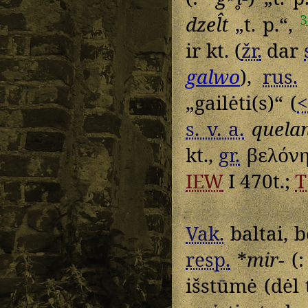
3
dzel̂t
„t. p.“,
ir kt. (
žr.
dar
galwo
),
rus.
„gailėti(s)“ (
<
s. v. a.
quela
kt.,
gr.
βελόν
IEW
I 470t.;
T
Vak.
baltai, b
resp.
*
mir-
(:
išstūmė (dėl 