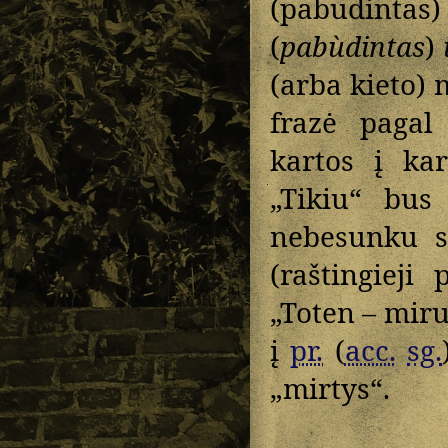
(pabudinta
(
pabùdintas
)
(arba kieto) 
frazė pagal
kartos į ka
„Tikiu“ bus
nebesunku s
(raštingieji
„Toten – miru
į
pr.
(
acc.
sg.
„mirtys“.