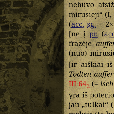
nebuvo atsi
mirusieji“ (I,
(
acc.
sg.
– 2×
[ne į
pr.
(
acc
frazėje
auff
(nuo) mirusi
[ir aiškiai 
Todten auffe
III 64
(=
isch
2
yra iš poteri
jau „tulkai“ 
mokėję (to b