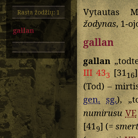
Vytautas M
Rasta žodžių: 1
žodynas
, 1-o
gallan
gallan
gallan
„todte
III 43
[31
3
16
(Tod) – mirt
gen.
sg.
), „
numirusu
VE
[41
] (=
smert
9