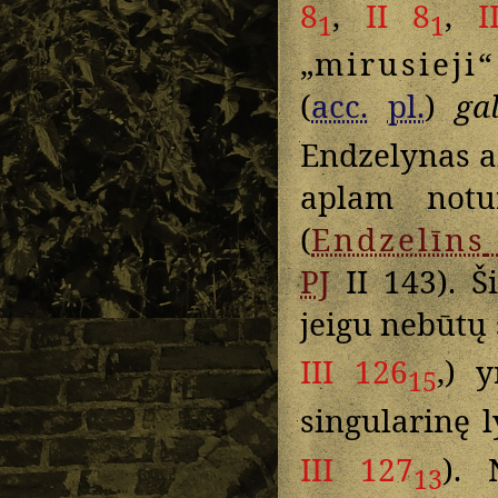
8
,
II 8
,
I
1
1
„
mirusieji
“
(
acc.
pl.
)
ga
Endzelynas ai
aplam notu
(
Endzelīns
PJ
II 143). Š
jeigu nebūtų 
III 126
,) 
15
singularinę l
III 127
). 
13