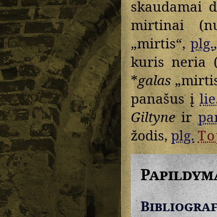
skaudamai 
mirtinai (n
„mirtis“,
plg.
kuris neria 
*
galas
„mirti
panašus į
lie
Giltyne
ir
pa
žodis,
plg.
To
Papildym
Bibliograf