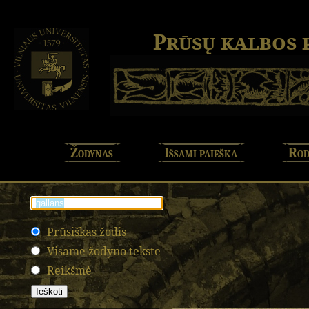
Prūsų kalbos
Žodynas
Išsami paieška
Rod
Prūsiškas žodis
Visame žodyno tekste
Reikšmė