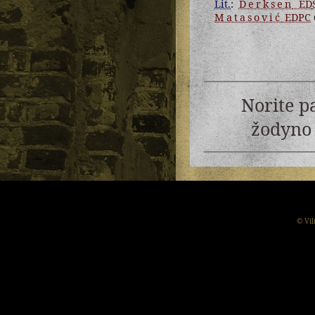
Lit.
:
Derksen
EDS
Matasović
EDPC
Norite p
žodyno 
© Vil