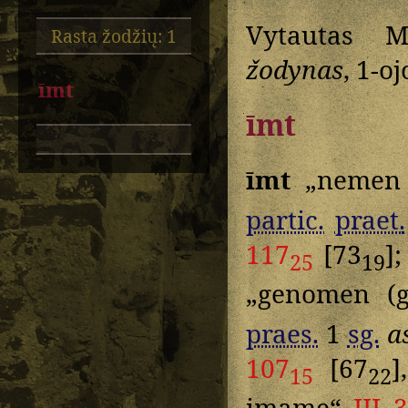
Vytautas M
Rasta žodžių: 1
žodynas
, 1-o
īmt
īmt
īmt
„nemen 
partic.
praet.
117
[73
]
25
19
„genomen (
praes.
1
sg.
a
107
[67
]
15
22
imame“
III 