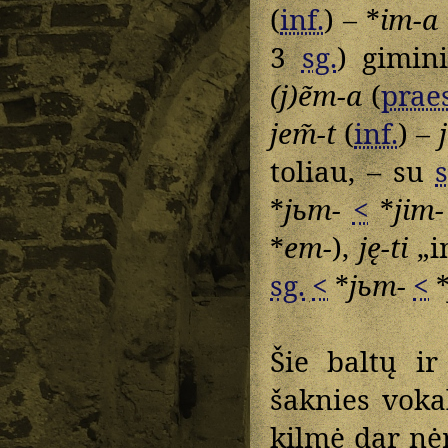
(
inf.
) – *
im-a
3
sg.
) gimin
(j)ẽm-a
(
praes
jem̃-t
(
inf.
) –
toliau, – su
s
*
jьm-
<
*
jim-
*
em-
),
ję-ti
„i
sg.
<
*
jьm-
<
Šie baltų ir
šaknies voka
kilmė dar nė