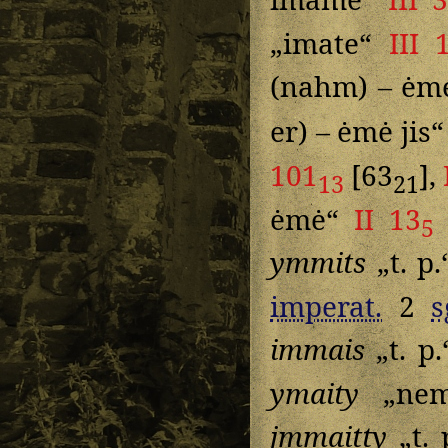
„imate“
III 
(nahm) – ėm
er) – ėmė jis
101
[63
],
13
21
ėmė“
II 13
5
ymmits
„t. p
imperat.
2
s
immais
„t. p
ymaity
„nem
jmmaitty
„t. 