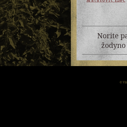
Matasović
EDPC
Norite p
žodyno 
© Vil