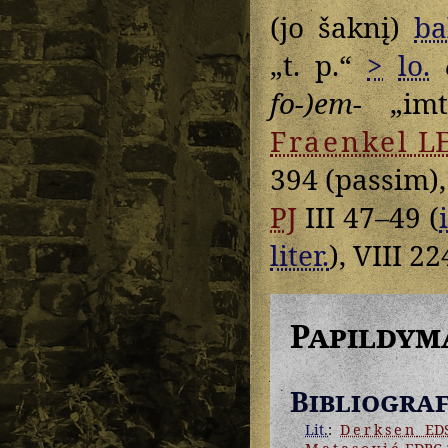
(jo šaknį)
ba
„t. p.“
>
lo.
fo-)em-
„imt
Fraenkel
L
394 (passim)
PJ
III 47–49 (
liter.
), VIII 22
Papildym
Bibliograf
Lit.
:
Derksen
EDS