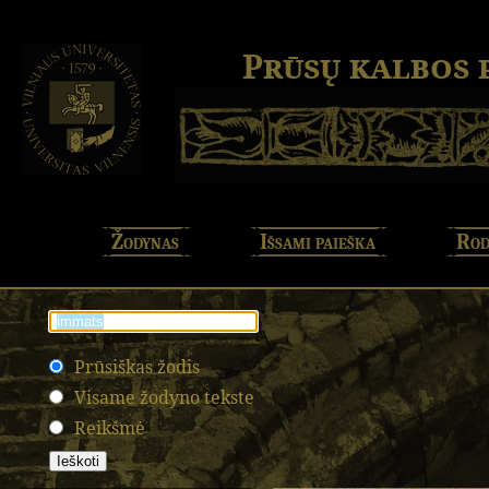
Prūsų kalbos
Žodynas
Išsami paieška
Rod
Prūsiškas žodis
Visame žodyno tekste
Reikšmė