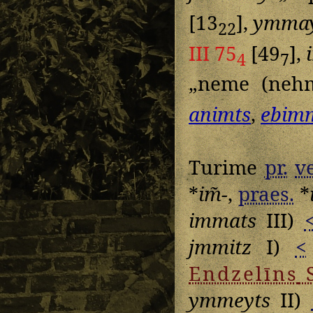
[13
],
ymmay
22
III 75
[49
],
4
7
„neme (neh
animts
,
ebim
Turime
pr.
v
*
im̃-
,
praes.
*
immats
III)
jmmitz
I)
<
Endzelīns
ymmeyts
II)