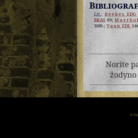
Bibliograf
Lit.
:
Beekes
EDG
BKAS
69;
Mayrho
308t.;
Vaan
EDL
146
Norite p
žodyno 
© Vil