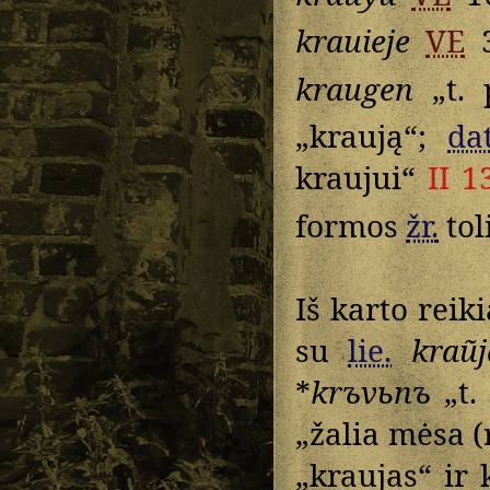
krauieje
VE
kraugen
„t. 
„kraują“;
dat
kraujui“
II 1
formos
žr.
tol
Iš karto reik
su
lie.
kraũj
*
krъvьnъ
„t.
„žalia mėsa (
„kraujas“ ir k