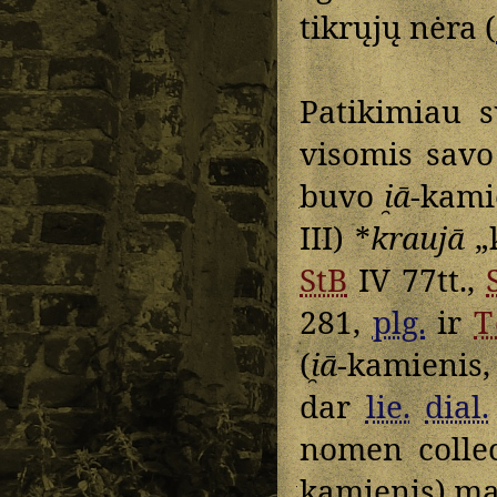
tikrųjų nėra (
Patikimiau 
visomis savo
buvo
i̯ā
-kami
III) *
kraujā
„k
StB
IV 77tt.,
281,
plg.
ir
T
(
i̯ā
-kamienis
dar
lie.
dial.
nomen collec
kamienis) ma