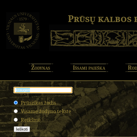
Prūsų kalbos
Žodynas
Išsami paieška
Rod
Prūsiškas žodis
Visame žodyno tekste
Reikšmė