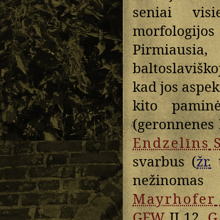
seniai vi
morfologijos
Pirmiausia,
baltoslaviško
kad jos aspek
kito pamin
(geronnenes B
Endzelīns
S
svarbus (
žr.
t
nežinomas 
Mayrhofer
GEW
II 12,
G