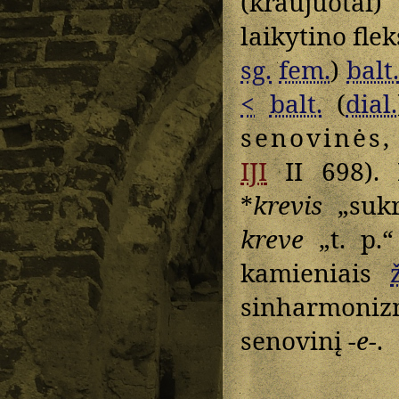
(kraujuotai
laikytino flek
sg.
fem.
)
balt.
<
balt.
(
dial.
senovinės
,
IJI
II 698). 
*
krevis
„sukr
kreve
„t. p.
kamieniais
sinharmoniz
senovinį
-e-
.