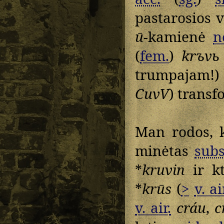
pastarosios v
ū
-kamienė
n
(
fem.
)
krъvь
trumpajam!)
CuvV
) transf
Man rodos, k
minėtas
subs
*
kruvin
ir kt
*
krūs
(
>
v. ai
v. air.
cráu
,
c