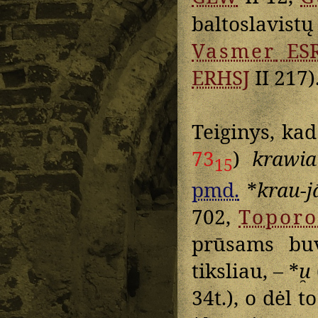
baltoslavis
Vasmer
ESR
ERHSJ
II 217)
Teiginys, ka
73
)
krawia
15
pmd.
*
krau-j
702,
Topor
prūsams buv
tiksliau, – *
u̯
34t.), o dėl t