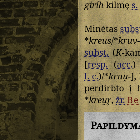
giríh
kilmę
s.
Minėtas
subs
*
kreus
/*
kruv-
subst.
(
K
-ka
[
resp.
(
acc.
)
l. c.
)/*
kruu̯-
],
perdirbto į 
*
kreu̯r̥
,
žr.
Be
Papildym