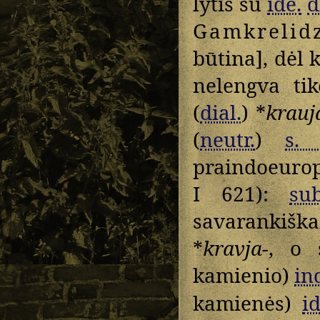
lytis su
ide.
d
Gamkrelid
būtina], dėl 
nelengva ti
(
dial.
) *
krauj
(
neutr.
)
s. 
praindoeuropi
I 621):
sub
savarankiška
*
kravja-
, o 
kamienio)
in
kamienės)
id