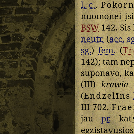
l. c.
,
Pokor
nuomonei įsi
BSW
142. Sis 
neutr.
(
acc.
sg
sg.
)
fem.
(
T
142); tam ne
suponavo, k
(III)
krawia
(
Endzelīns
III 702,
Frae
jau
pr.
kat
egzistavusio