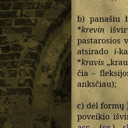
b) panašiu 
*
krevin
išvi
pastarosios 
atsirado
i
-k
*
kravis
„krauj
čia – fleksi
anksčiau);
c) dėl formų
poveikio išv
acc.
(
sg.
)
s