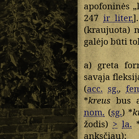
apofoninės „
247
ir liter.
]
(kraujuota) 
galėjo būti to
a) greta fo
savąja fleksi
(
acc.
sg.
,
fe
*
kreus
bus a
nom.
(
sg.
) *
k
žodis)
>
la.
anksčiau);