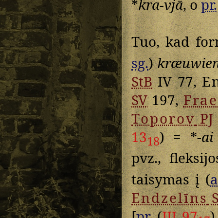
*
kra-vjā
, o
pr.
Tuo, kad for
sg.
)
kræuwie
StB
IV 77,
E
SV
197,
Frae
Toporov
PJ
13
) = *
-ai
18
pvz., fleksijo
taisymas į (
a
Endzelīns
S
[
pr.
(
III 97