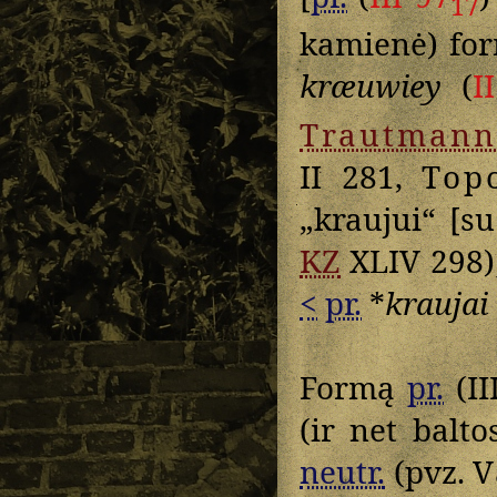
17
kamienė) fo
kræuwiey
(
I
Trautmann
II 281,
Top
„kraujui“ [su
KZ
XLIV 298);
<
pr.
*
kraujai
Formą
pr.
(II
(ir net balto
neutr.
(pvz.
V