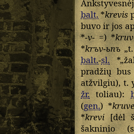
Ankstyvesnė
balt.
*
krevis
p
buvo ir jos a
*
-v-
=) *
kruv
*
krъv-ьnъ
„t.
balt.
-
sl.
*„žal
pradžių bus
atžvilgiu), t. 
žr.
toliau):
(
gen.
) *
kruv
*
krevi
[dėl š
šakninio (s