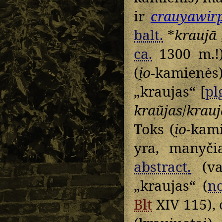
ir
crauyawir
balt.
*
kraujā
ca.
1300 m.
(
i̯o
-kamienė
„kraujas“ [
pl
kraũjas
/
krauj
Toks (
i̯o
-kam
yra, manyči
abstract.
(va
„kraujas“ (
n
Blt
XIV 115), o