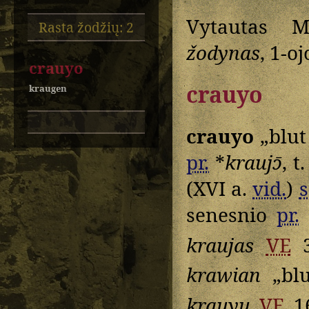
Vytautas M
Rasta žodžių: 2
žodynas
, 1-o
crauyo
crauyo
kraugen
crauyo
„blut
pr.
*
kraujɔ̄
, t
(XVI a.
vid.
)
senesnio
pr.
kraujas
VE
3
krawian
„blu
krauyu
VE
1