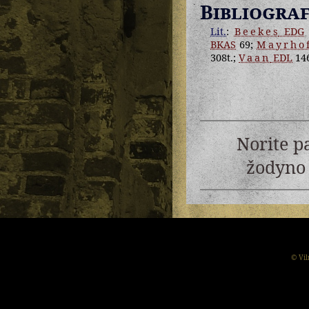
Bibliograf
Lit.
:
Beekes
EDG
BKAS
69;
Mayrho
308t.;
Vaan
EDL
146
Norite p
žodyno 
© Vil