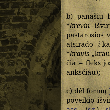
b) panašiu 
*
krevin
išvi
pastarosios 
atsirado
i
-k
*
kravis
„krauj
čia – fleksi
anksčiau);
c) dėl formų
poveikio išv
acc.
(
sg.
)
s