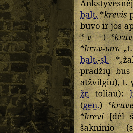
Ankstyvesnė
balt.
*
krevis
p
buvo ir jos a
*
-v-
=) *
kruv
*
krъv-ьnъ
„t.
balt.
-
sl.
*„žal
pradžių bus
atžvilgiu), t. 
žr.
toliau):
(
gen.
) *
kruv
*
krevi
[dėl š
šakninio (s