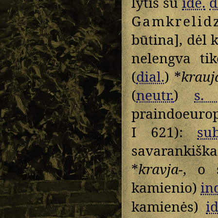
lytis su
ide.
d
Gamkrelid
būtina], dėl 
nelengva ti
(
dial.
) *
krauj
(
neutr.
)
s. 
praindoeuropi
I 621):
sub
savarankiška
*
kravja-
, o 
kamienio)
in
kamienės)
id