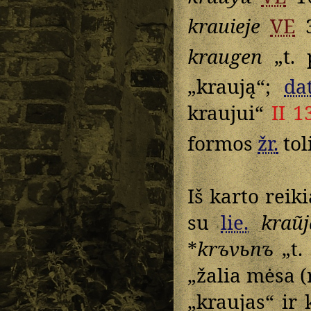
krauieje
VE
kraugen
„t. 
„kraują“;
dat
kraujui“
II 1
formos
žr.
tol
Iš karto reik
su
lie.
kraũj
*
krъvьnъ
„t.
„žalia mėsa (
„kraujas“ ir k