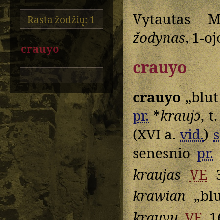
Vytautas M
Rasta žodžių: 1
žodynas
, 1-o
crauyo
crauyo
crauyo
„blut
pr.
*
kraujɔ̄
, t
(XVI a.
vid.
)
senesnio
pr.
kraujas
VE
3
krawian
„blu
krauyu
VE
1