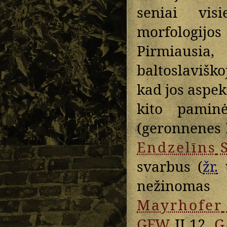
seniai vi
morfologijos
Pirmiausia,
baltoslaviško
kad jos aspek
kito pamin
(geronnenes B
Endzelīns
S
svarbus (
žr.
t
nežinomas 
Mayrhofer
GEW
II 12,
G