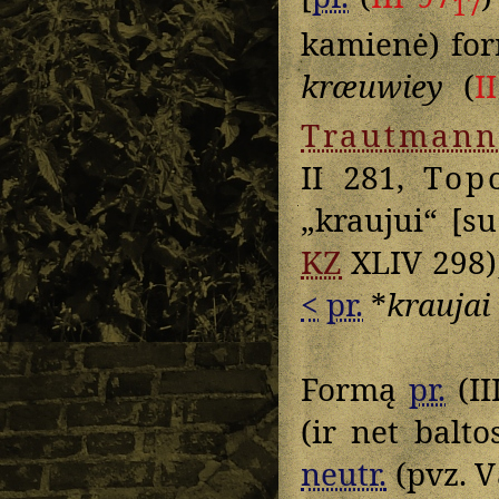
17
kamienė) fo
kræuwiey
(
I
Trautmann
II 281,
Top
„kraujui“ [su
KZ
XLIV 298);
<
pr.
*
kraujai
Formą
pr.
(II
(ir net balto
neutr.
(pvz.
V