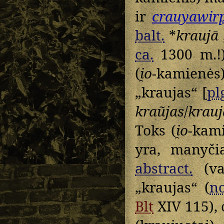
ir
crauyawir
balt.
*
kraujā
ca.
1300 m.
(
i̯o
-kamienė
„kraujas“ [
pl
kraũjas
/
krauj
Toks (
i̯o
-kam
yra, manyči
abstract.
(va
„kraujas“ (
n
Blt
XIV 115), o