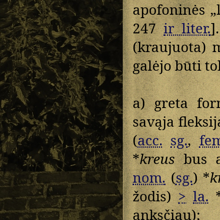
apofoninės „
247
ir liter.
]
(kraujuota) 
galėjo būti to
a) greta fo
savąja fleksi
(
acc.
sg.
,
fe
*
kreus
bus a
nom.
(
sg.
) *
k
žodis)
>
la.
anksčiau);