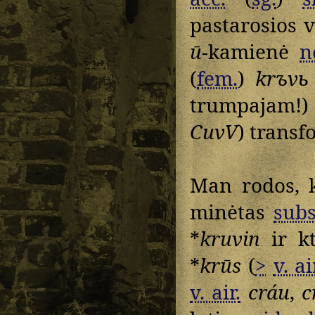
pastarosios v
ū
-kamienė
n
(
fem.
)
krъvь
trumpajam!)
CuvV
) transf
Man rodos, k
minėtas
subs
*
kruvin
ir kt
*
krūs
(
>
v. ai
v. air.
cráu
,
c