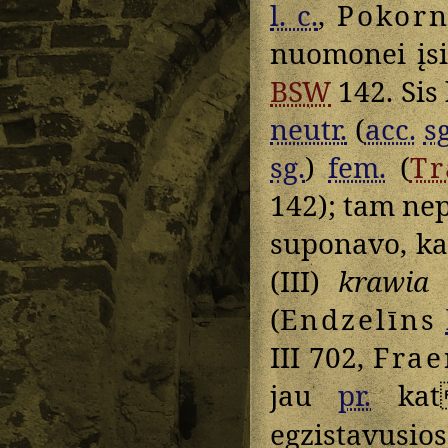
l. c.
,
Pokor
nuomonei įsi
BSW
142. Sis 
neutr.
(
acc.
sg
sg.
)
fem.
(
T
142); tam ne
suponavo, k
(III)
krawia
(
Endzelīns
III 702,
Frae
jau
pr.
kat
egzistavusio