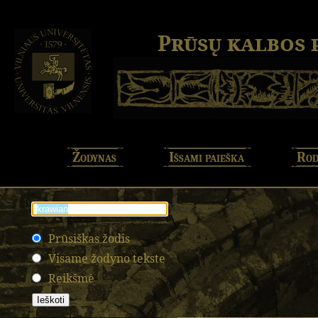
Prūsų kalbos
Žodynas
Išsami paieška
Rod
Prūsiškas žodis
Visame žodyno tekste
Reikšmė