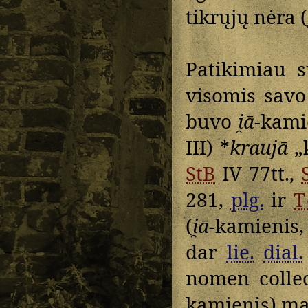
tikrųjų nėra (
Patikimiau 
visomis savo
buvo
i̯ā
-kami
III) *
kraujā
„k
StB
IV 77tt.,
281,
plg.
ir
T
(
i̯ā
-kamienis
dar
lie.
dial.
nomen collec
kamienis) ma