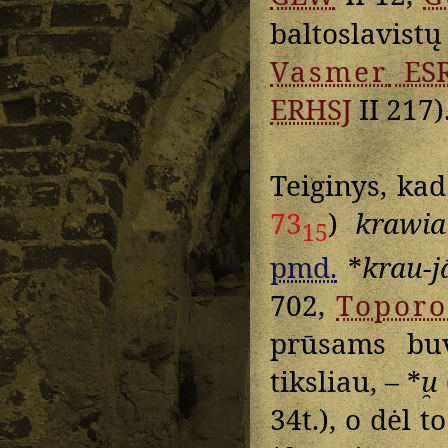
baltoslavis
Vasmer
ESR
ERHSJ
II 217)
Teiginys, ka
73
)
krawia
15
pmd.
*
krau-j
702,
Topor
prūsams buv
tiksliau, – *
u̯
34t.), o dėl t