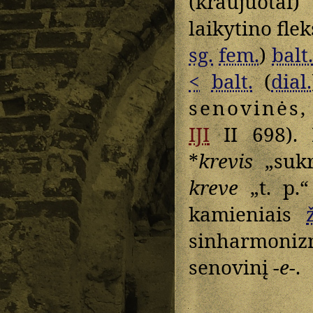
(kraujuotai
laikytino flek
sg.
fem.
)
balt.
<
balt.
(
dial.
senovinės
,
IJI
II 698). 
*
krevis
„sukr
kreve
„t. p.
kamieniais
sinharmoniz
senovinį
-e-
.