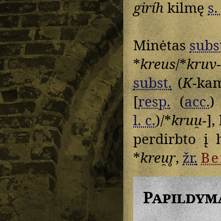
giríh
kilmę
s.
Minėtas
subs
*
kreus
/*
kruv-
subst.
(
K
-ka
[
resp.
(
acc.
)
l. c.
)/*
kruu̯-
],
perdirbto į 
*
kreu̯r̥
,
žr.
Be
Papildym