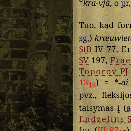
*
kra-vjā
, o
pr.
Tuo, kad for
sg.
)
kræuwie
StB
IV 77,
E
SV
197,
Frae
Toporov
PJ
13
) = *
-ai
18
pvz., fleksijo
taisymas į (
a
Endzelīns
S
[
pr.
(
III 97