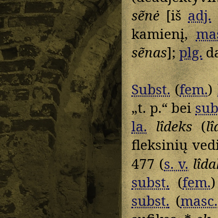
sẽnė
[iš
adj.
kamienį,
ma
sẽnas
];
plg.
d
Subst.
(
fem.
)
„t. p.“ bei
sub
la.
lîdeks
(
l
fleksinių ved
477 (
s. v.
lîd
subst.
(
fem.
subst.
(
masc.