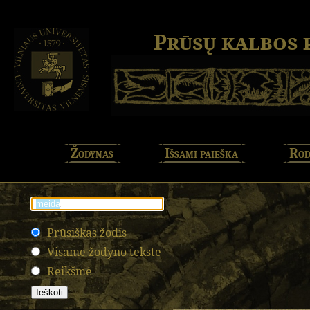
Prūsų kalbos
Žodynas
Išsami paieška
Rod
Prūsiškas žodis
Visame žodyno tekste
Reikšmė