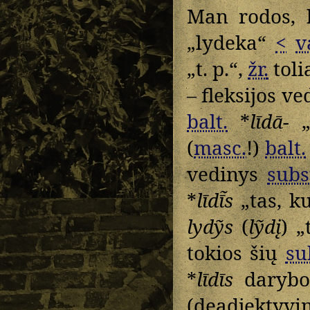
Man rodos,
„lydeka“
<
v
„t. p.“,
žr.
toli
– fleksijos ve
balt.
*
līdā-
„s
(
masc.
!)
balt.
vedinys
subs
*
līdī̃s
„tas, ku
lydỹs
(
lỹdį
) „
tokios šių
su
*
līdīs
darybos
(deadjektyvin