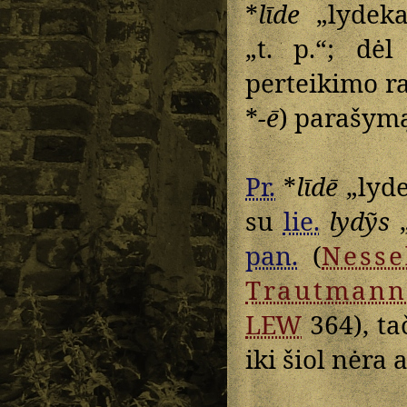
*
līde
„lydeka
„t. p.“; dė
perteikimo r
*
-ē
) parašym
Pr.
*
līdē
„lyde
su
lie.
lydỹs
„
pan.
(
Ness
Trautmann
LEW
364), ta
iki šiol nėra 