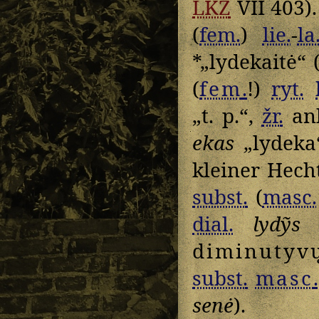
LKŽ
VII 403)
(
fem.
)
lie.
-
la
*„lydekaitė“ 
(
fem
.
!)
ryt.
„t. p.“,
žr.
ank
ekas
„lydeka“
kleiner Hecht
subst.
(
masc.
dial.
lydỹs
„
diminutyv
subst.
masc
.
senė
).