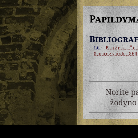
Papildym
Bibliograf
Lit.
:
Blažek
,
Če
Smoczyński
SEJ
Norite p
žodyno 