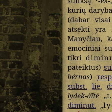
sufiksą *
-ek-
kurių daryba 
(dabar visa
atsekti yra
Manyčiau, k
emociniai su
tikri
dimin
pateiktus)
su
bérnas
)
resp
subst.
lie.
d
lydek-áĩtė
„t.
diminut.
„
ly