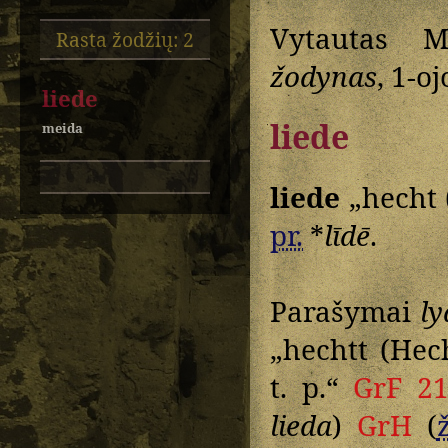
Vytautas M
Rasta žodžių: 2
žodynas
, 1-o
liede
liede
meida
liede
„hecht 
pr.
*
līdē
.
Parašymai
ly
„hechtt (Hech
t. p.“
GrF 2
lieda
)
GrH
(
ž