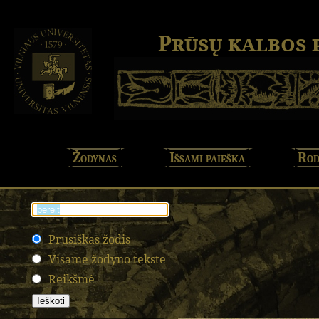
Prūsų kalbos
Žodynas
Išsami paieška
Rod
Prūsiškas žodis
Visame žodyno tekste
Reikšmė