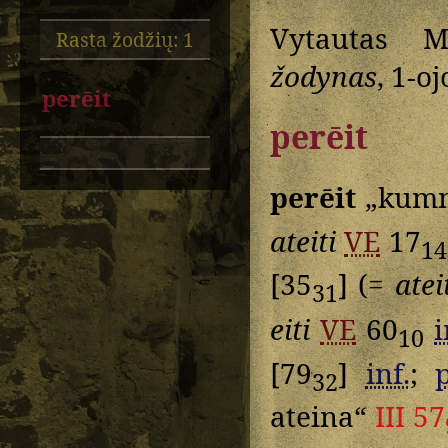
Vytautas M
Rasta žodžių: 1
žodynas
, 1-o
perēit
perēit
perēit
„kumm
ateiti
VE
17
14
[35
] (=
atei
31
eiti
VE
60
i
10
[79
]
inf.
;
32
ateina“
III 57