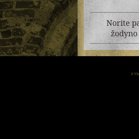
Norite p
žodyno 
© Vil