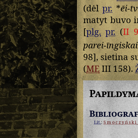
(dėl
pr.
*
ēi-tv
matyt buvo i
[
plg.
pr.
(
II 
parei-īngiskai
98], sietina 
(
ME
III 158).
Papildym
Bibliograf
Lit.
:
Smoczyński