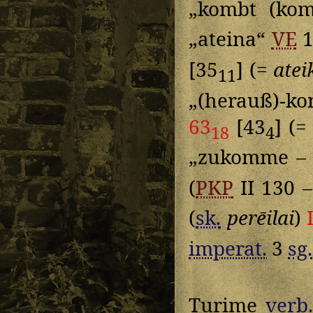
„kombt (kom
„ateina“
VE
1
[35
] (=
atei
11
„(herauß)-k
63
[43
] (
18
4
„zukomme – 
(
PKP
II 130 
(
sk.
perēilai
)
imperat.
3
sg.
Turime
verb.