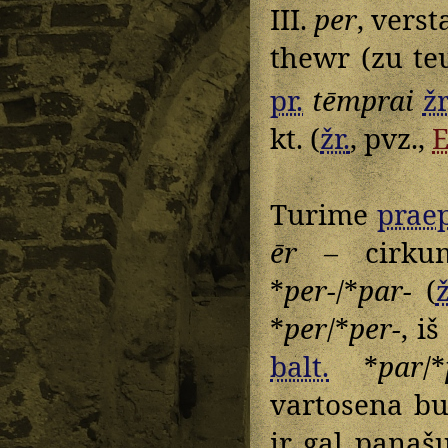
III.
per
, verst
thewr (zu te
pr.
tēmprai
žr
kt. (
žr.
, pvz.,
Turime
praep
ēr
– cirkumf
*
per-
/*
par-
(
ž
*
per
/*
per-
, i
balt.
*
par
/*
vartosena bu
ir gal panaš