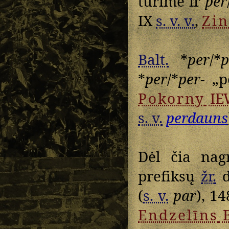
turime ir
per
IX
s. v. v.
,
Zin
Balt.
*
per
/*
p
*
per
/*
per-
„pe
Pokorny
IE
s. v.
perdauns
Dėl čia nag
prefiksų
žr.
d
(
s. v.
par
), 14
Endzelīns
B