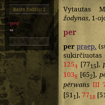
Vytautas M
Rasta žodžių: 2
žodynas
, 1-o
per
per
tu
per
praep.
(
sukirčiuotas
125
[77
],
4
15
103
[65
],
p
8
2
pērwans
III 
[51
],
77
[5
1
18