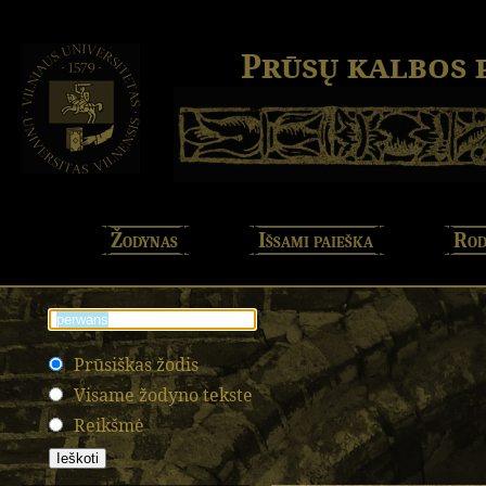
Prūsų kalbos
Žodynas
Išsami paieška
Rod
Prūsiškas žodis
Visame žodyno tekste
Reikšmė