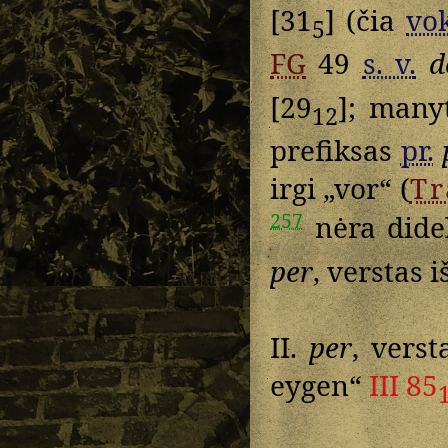
[31
] (čia
vok
5
FG
49
s. v.
d
[29
]; manyt
12
prefiksas
pr.
irgi „vor“ (
T
257
nėra dideli
per
, verstas i
II.
per
, verst
eygen“
III 85