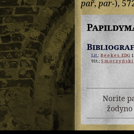
par̃
,
par-
), 57
Papildym
Bibliograf
Lit.
:
Beekes
EDG
1
91t.;
Smoczyński
Norite p
žodyno 