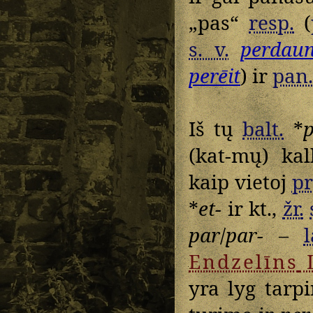
„pas“
resp.
(
s. v.
perdau
perēit
) ir
pan.
Iš tų
balt.
*
(kat-mų) kal
kaip vietoj
pr
*
et-
ir kt.,
žr.
par
/
par-
–
l
Endzelīns
yra lyg tarp