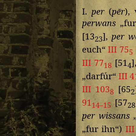
I.
per
(
pēr
),
perwans
„fu
[13
],
per w
23
euch“
III 75
5
III 77
[51
]
18
4
„darfuͤr“
III 4
III 103
[65
8
2
91
[57
14–15
28
per wissans
„
„fur ihn“)
II