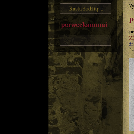
Vy
Rasta žodžių: 1
p
perweckammai
p
V
žr.
*
v