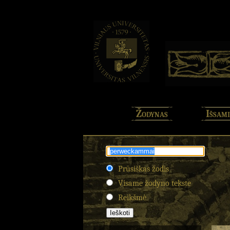
Žodynas
Išsami
Prūsiškas žodis
Visame žodyno tekste
Reikšmė