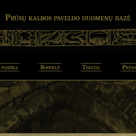
Prūsų kalbos paveldo duomenų bazė
 paieška
Rodyklė
Tekstai
Prūsa