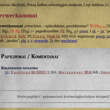
tautas Mažiulis,
Prūsų kalbos etimologijos žodynas
, 1-ojo leidimo 3 t.
erweckammai
erweckammai
„verachten – apšaukiame, paniekiname“
III 29
[2
13–14
E
10
),
III 31
[25
] (=
papeiktumbim
VE
10
)
praes.
1
pl.
=
pr.
*
p
8
4
8
16–17
Schmid
Verb.
29,
Stang
Vergl. Gr.
420, 453) suponuoja
praep.
pr
ak-
„šaukia“;
plg.
s. v.
enwackē
.
Žr.
dar
wackītwei
.
Papildymai / Komentarai
Bibliografijos papildymai
Lit.
:
Kaukienė
Blt XXXIII (1)
15tt.;
Matzenauer
BKAS
143t.;
Smo
Norite papildyti / pakomentuoti šį etimologijos žodyno straipsn