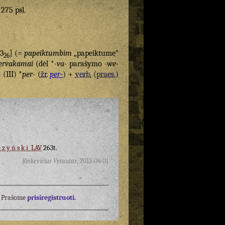
 275 psl.
3
] (=
papeiktumbim
„papeiktume“
26
ervakamai
(dėl *
-va-
parašymo
-we-
.
(III) *
per-
(
žr.
per-
) +
verb.
(
praes.
)
czyński
LAV
263t.
Rinkevičius Vytautas
,
2013-04-01
į? Prašome
prisiregistruoti.