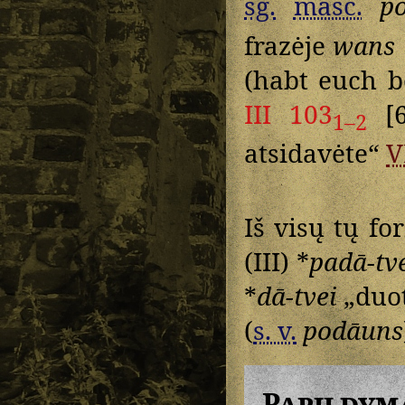
sg.
masc.
p
frazėje
wans
(habt euch b
III 103
[6
1–2
atsidavėte“
V
Iš visų tų fo
(III) *
padā-tv
*
dā-tvei
„duot
(
s. v.
podāuns
Papildym