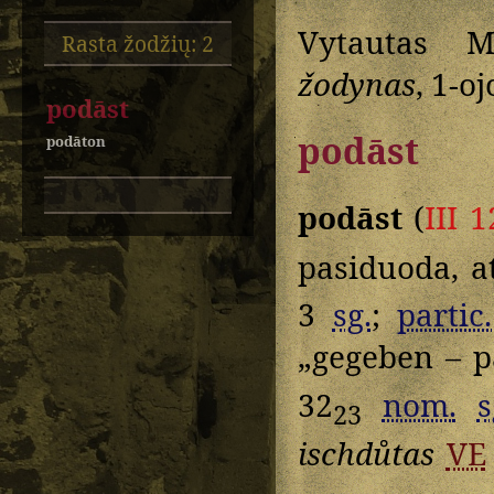
Vytautas M
Rasta žodžių: 2
žodynas
, 1-o
podāst
podāst
podāton
podāst
(
III 
pasiduoda, 
3
sg.
;
partic.
„gegeben – 
32
nom.
s
23
ischdůtas
VE