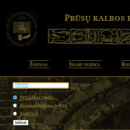
Prūsų kalbos
Žodynas
Išsami paieška
Rod
Prūsiškas žodis
Visame žodyno tekste
Reikšmė