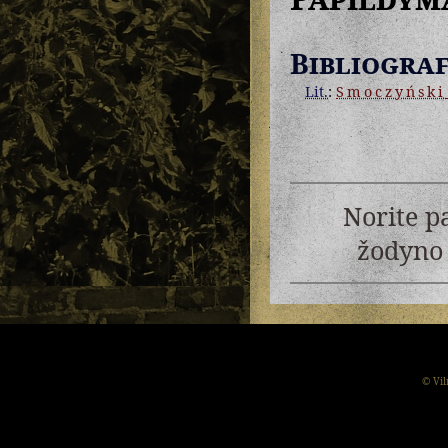
Bibliograf
Lit.
:
Smoczyński
Norite p
žodyno 
© Vil