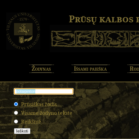
Prūsų kalbos
Žodynas
Išsami paieška
Rod
Prūsiškas žodis
Visame žodyno tekste
Reikšmė