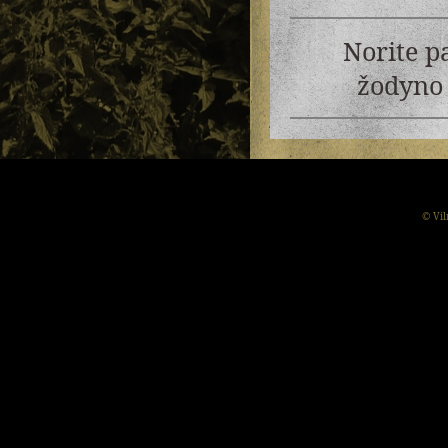
Norite p
žodyno 
© Vil