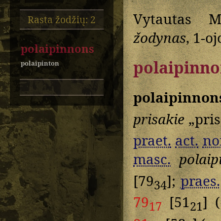
Vytautas M
Rasta žodžių: 2
žodynas
, 1-oj
polaipinnons
polaipinno
polaipinton
polaipinnon
prisakie
„pri
praet.
act.
no
masc.
polaip
[79
];
praes.
34
79
[51
] 
17
21