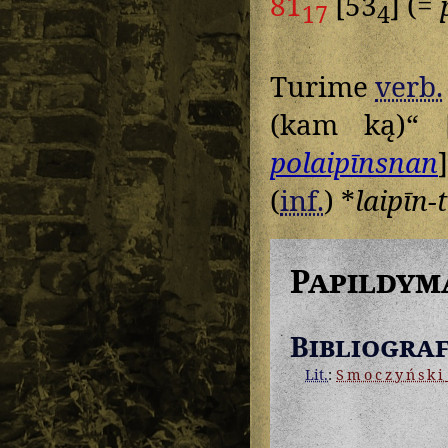
81
[53
] (=
17
4
Turime
verb.
(kam ką)“
polaipīnsnan
(
inf.
) *
laipīn-
Papildym
Bibliograf
Lit.
:
Smoczyński