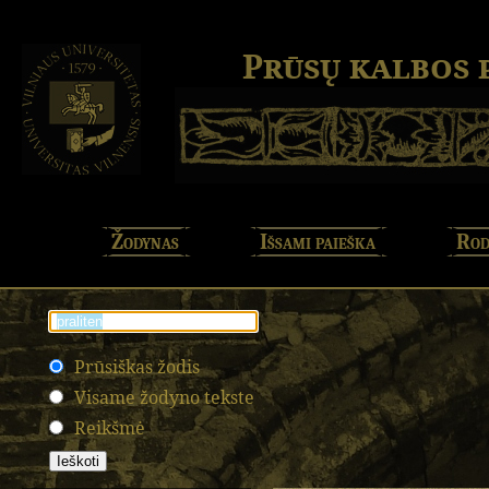
Prūsų kalbos
Žodynas
Išsami paieška
Rod
Prūsiškas žodis
Visame žodyno tekste
Reikšmė