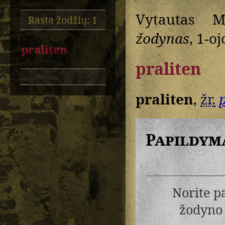
Vytautas M
Rasta žodžių: 1
žodynas
, 1-oj
praliten
praliten
praliten
,
žr.
Papildym
Norite p
žodyno 