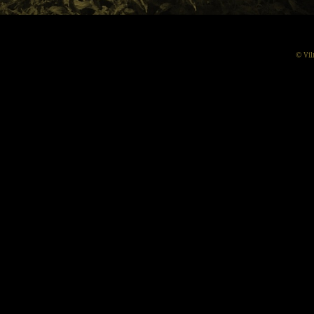
© Vil