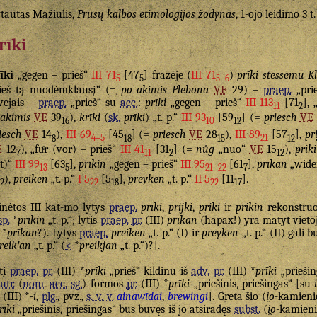
tautas Mažiulis,
Prūsų kalbos etimologijos žodynas
, 1-ojo leidimo 3 t
rīki
īki
„gegen – prieš“
III 71
[47
] frazėje (
III 71
)
prīki stessemu K
5
5
5–6
ieš tą nuodėmklausį“ (=
po akimis Plebona
VE
29) –
praep.
„pri
vejais –
praep.
„prieš“ su
acc.
:
prīki
„gegen – prieš“
III 113
[71
], 
11
2
akimis
VE
39
),
krīki
(
sk.
prīki
) „t. p.“
III 93
[59
] (=
priesch
VE
16
10
12
iesch
VE
14
),
III 69
[45
] (=
priesch
VE
28
),
III 89
[57
],
pri
8
4–5
18
15
21
12
E
12
), „fuͤr (vor) – prieš“
III 41
[31
] (=
nůg
„nuo“
VE
15
),
priki
7
11
2
12
t)“
III 99
[63
],
prīkin
„gegen – prieš“
III 95
[61
],
prīkan
„wider
13
5
21–22
7
),
preiken
„t. p.“
I 5
[5
],
preyken
„t. p.“
II 5
[11
].
2
22
18
22
17
nėtos III kat-mo lytys
praep.
prīki
,
prijki
,
priki
ir
prikin
rekonstruo
sp.
*
prīkin
„t. p.“; lytis
praep.
pr.
(III)
prīkan
(hapax!) yra matyt vieto
*
prīkan
?). Lytys
praep.
preiken
„t. p.“ (I) ir
preyken
„t. p.“ (II) gali b
reikʹan
„t. p.“ (
<
*
preikjan
„t. p.“)?].
tį
praep.
pr.
(III) *
prīki
„prieš“ kildinu iš
adv.
pr.
(III) *
prīki
„priešin
utr.
(
nom.
-
acc.
sg.
) formos
pr.
(III) *
prīki
„priešinis, priešingas“ [su
(III) *
-i
,
plg.
, pvz.,
s. v. v.
ainawīdai
,
brewingi
]. Greta šio (
i̯o
-kamien
rīki
„priešinis, priešingas“ bus buvęs iš jo atsiradęs
subst.
(
i̯o
-kamien