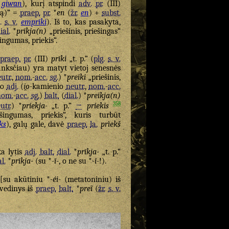
giwan
), kurį atspindi
adv.
pr.
(III)
mą)“ =
praep.
pr.
*
en
(
žr.
en
) +
subst.
.
s. v.
emprīki
). Iš to, kas pasakyta,
ial.
*
prīkja(n)
„priešinis, priešingas“
ingumas, priekis“.
ę
praep.
pr.
(III)
prīki
„t. p.“ (
plg.
s. v.
nksčiau) yra matyt vietoj senesnės
utr.
,
nom.
-
acc.
sg.
) *
preiki
„priešinis,
io
adj.
(
i̯o
-kamienio
neutr.
,
nom.
-
acc.
nom.
-
acc.
sg.
)
balt.
(
dial.
) *
preikja(n)
358
utr.
) *
príekja-
„t. p.“
→
príekis
ingumas, priekis“, kuris turbūt
ks
), galų gale, davė
praep.
la.
prìekš
ka lytis
adj.
balt.
dial.
*
prīkja-
„t. p.“
al.
*
prīkja-
(su *
-ī-
, o ne su *
-ĭ-
!).
u [su akūtiniu *
-éi-
(metatoniniu) iš
vedinys iš
praep.
balt.
*
preĩ
(
žr.
s. v.