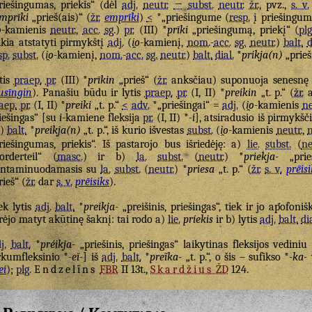
riešingumas, priekis“ (dėl
adj.
neutr.
→
subst.
neutr.
žr.
, pvz.,
s. v.
mprīki
„prieš(ais)“ (
žr.
emprīki
)
<
*„priešingume (
resp.
į priešingu
o
-kamienis
neutr.
,
acc.
sg.
)
pr.
(III) *
prīki
„priešingumą, priekį“ (
plg
ikia atstatyti pirmykštį
adj.
(
i̯o
-kamienį,
nom.
-
acc.
sg.
neutr.
)
balt.
d
sp.
subst.
(
i̯o
-kamienį,
nom.
-
acc.
sg.
neutr.
)
balt.
dial.
*
prikja(n)
„prieš
tis
praep.
pr.
(III) *
prīkin
„prieš“ (
žr.
anksčiau) suponuoja senesn
sīngin
). Panašiu būdu ir lytis
praep.
pr.
(I, II) *
preikin
„t. p.“ (
žr.
a
aep.
pr.
(I, II) *
preiki
„t. p.“
<
adv.
*„priešingai“ =
adj.
(
i̯o
-kamienis
ne
iešingas“ [su
i
-kamiene fleksija
pr.
(I, II) *
-i
], atsiradusio iš pirmykšč
)
balt.
*
preikja(n)
„t. p.“, iš kurio išvestas
subst.
(
i̯o
-kamienis
neutr.
,
riešingumas, priekis“. Iš pastarojo bus išriedėję: a)
lie.
subst.
(
ne
orderteil“ (
masc.
) ir b)
la.
subst.
(
neutr.
) *
priekja-
„prieš
ontaminuodamasis su
la.
subst.
(
neutr.
) *
priesa
„t. p.“ (
žr.
s. v.
prēisi
rieš“ (
žr.
dar
s. v.
prēisiks
).
ek lytis
adj.
balt.
*
preikja-
„preišinis, priešingas“, tiek ir jo apofoniš
rėjo matyt akūtinę šaknį: tai rodo a)
lie.
príekis
ir b) lytis
adj.
balt.
di
j.
balt.
*
préikja-
„priešinis, priešingas“ laikytinas fleksijos vedini
rkumfleksinio *
-eĭ-
] iš
adj.
balt.
*
preĩka-
„t. p.“, o šis – sufikso *
-ka-
ei
);
plg.
Endzelīns
FBR
II 13t.,
Skardžius
ŽD
124.