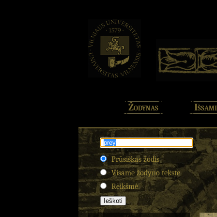
Žodynas
Išsami
Prūsiškas žodis
Visame žodyno tekste
Reikšmė