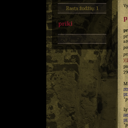
Vy
Rasta žodžių: 1
p
prīki
pr
pr
at
po
pr
V
pa
29
Mi
re
pr.
*
p
Ly
ne
pr.
*
p