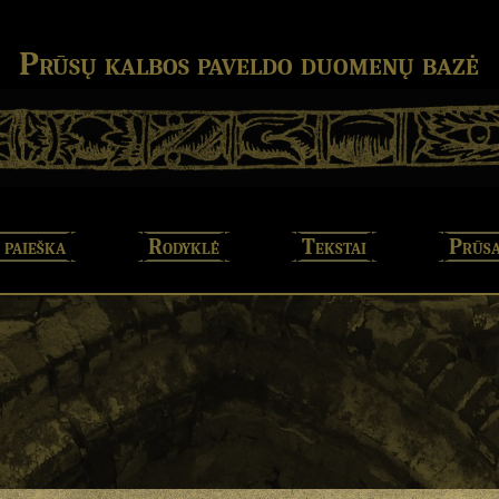
Prūsų kalbos paveldo duomenų bazė
 paieška
Rodyklė
Tekstai
Prūsa