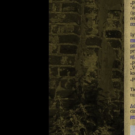
„p
*
e
(
i̯
re
re
Ly
mu
pr
pr
sg.
„p
„V
k
„p
Ti
tu
Ad
ci
pr