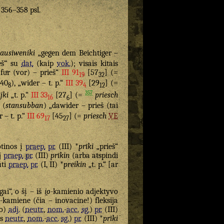
. 356–358 psl.
lausīweniki
„gegen dem Beichtiger –
eš“ su
dat.
(kaip
vok.
); visais kitais
„fuͤr (vor) – prieš“
III 91
[57
] (=
19
32
40
), „wider – t. p.“
III 39
[29
] (=
8
4
12
357
jki
„t. p.“
III 33
[27
] (=
priesch
16
6
(
stansubban
) „dawider – prieš (tai
 – t. p.“
III 69
[45
] (=
priesch
VE
17
27
tinos į
praep.
pr.
(III) *
prīki
„prieš“
j
praep.
pr.
(III)
prīkin
(arba atspindi
ūti
praep.
pr.
(I, II) *
preikin
„t. p.“ [ar
gai“, o šį – iš
i̯o
-kamienio adjektyvo
i
-kamiene (čia – inovacine!) fleksija
io)
adj.
(
neutr.
,
nom.
-
acc.
sg.
)
pr.
(III)
is
neutr.
,
nom.
-
acc.
sg.
)
pr.
(III) *
prīki