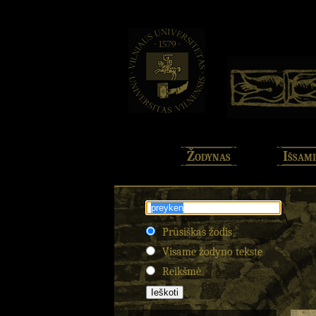
Žodynas
Išsami
Prūsiškas žodis
Visame žodyno tekste
Reikšmė