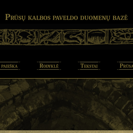
Prūsų kalbos paveldo duomenų bazė
 paieška
Rodyklė
Tekstai
Prūsa