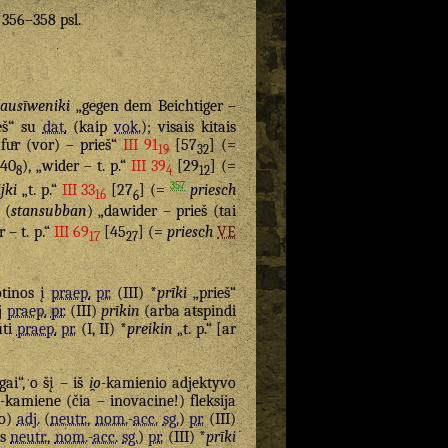
. 356–358 psl.
lausīweniki
„gegen dem Beichtiger –
eš“ su
dat.
(kaip
vok.
); visais kitais
„fuͤr (vor) – prieš“
III 91
[57
] (=
19
32
40
), „wider – t. p.“
III 39
[29
] (=
8
4
12
357
jki
„t. p.“
III 33
[27
] (=
priesch
16
6
(
stansubban
) „dawider – prieš (tai
 – t. p.“
III 69
[45
] (=
priesch
VE
17
27
tinos į
praep.
pr.
(III) *
prīki
„prieš“
j
praep.
pr.
(III)
prīkin
(arba atspindi
ūti
praep.
pr.
(I, II) *
preikin
„t. p.“ [ar
gai“, o šį – iš
i̯o
-kamienio adjektyvo
i
-kamiene (čia – inovacine!) fleksija
io)
adj.
(
neutr.
,
nom.
-
acc.
sg.
)
pr.
(III)
is
neutr.
,
nom.
-
acc.
sg.
)
pr.
(III) *
prīki