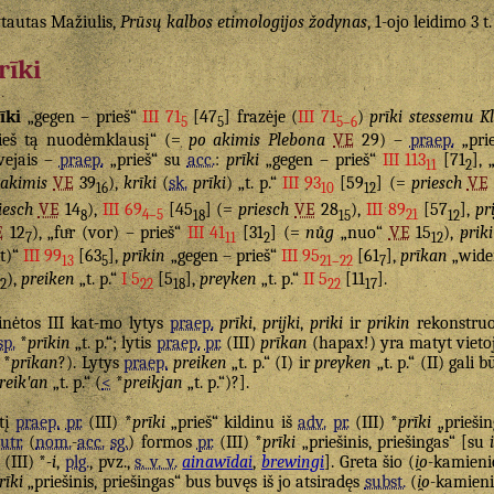
tautas Mažiulis,
Prūsų kalbos etimologijos žodynas
, 1-ojo leidimo 3 t
rīki
īki
„gegen – prieš“
III 71
[47
] frazėje (
III 71
)
prīki stessemu K
5
5
5–6
ieš tą nuodėmklausį“ (=
po akimis Plebona
VE
29) –
praep.
„pri
vejais –
praep.
„prieš“ su
acc.
:
prīki
„gegen – prieš“
III 113
[71
], 
11
2
akimis
VE
39
),
krīki
(
sk.
prīki
) „t. p.“
III 93
[59
] (=
priesch
VE
16
10
12
iesch
VE
14
),
III 69
[45
] (=
priesch
VE
28
),
III 89
[57
],
pri
8
4–5
18
15
21
12
E
12
), „fuͤr (vor) – prieš“
III 41
[31
] (=
nůg
„nuo“
VE
15
),
priki
7
11
2
12
t)“
III 99
[63
],
prīkin
„gegen – prieš“
III 95
[61
],
prīkan
„wider
13
5
21–22
7
),
preiken
„t. p.“
I 5
[5
],
preyken
„t. p.“
II 5
[11
].
2
22
18
22
17
nėtos III kat-mo lytys
praep.
prīki
,
prijki
,
priki
ir
prikin
rekonstruo
sp.
*
prīkin
„t. p.“; lytis
praep.
pr.
(III)
prīkan
(hapax!) yra matyt vieto
*
prīkan
?). Lytys
praep.
preiken
„t. p.“ (I) ir
preyken
„t. p.“ (II) gali b
reikʹan
„t. p.“ (
<
*
preikjan
„t. p.“)?].
tį
praep.
pr.
(III) *
prīki
„prieš“ kildinu iš
adv.
pr.
(III) *
prīki
„priešin
utr.
(
nom.
-
acc.
sg.
) formos
pr.
(III) *
prīki
„priešinis, priešingas“ [su
(III) *
-i
,
plg.
, pvz.,
s. v. v.
ainawīdai
,
brewingi
]. Greta šio (
i̯o
-kamien
rīki
„priešinis, priešingas“ bus buvęs iš jo atsiradęs
subst.
(
i̯o
-kamien