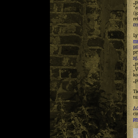
„p
*
e
(
i̯
re
re
Ly
mu
pr
pr
sg.
„p
„V
k
„p
Ti
tu
Ad
ci
pr