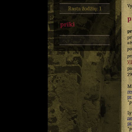
Vy
Rasta žodžių: 1
p
prīki
pr
pr
at
po
pr
V
pa
29
Mi
re
pr.
*
p
Ly
ne
pr.
*
p