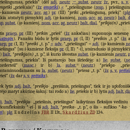
riešingumas, priekis“ (dėl
adj.
neutr.
→
subst.
neutr.
žr.
, pvz.,
s. v.
mprīki
„prieš(ais)“ (
žr.
emprīki
)
<
*„priešingume (
resp.
į priešingu
o
-kamienis
neutr.
,
acc.
sg.
)
pr.
(III) *
prīki
„priešingumą, priekį“ (
plg
ikia atstatyti pirmykštį
adj.
(
i̯o
-kamienį,
nom.
-
acc.
sg.
neutr.
)
balt.
d
sp.
subst.
(
i̯o
-kamienį,
nom.
-
acc.
sg.
neutr.
)
balt.
dial.
*
prikja(n)
„prieš
tis
praep.
pr.
(III) *
prīkin
„prieš“ (
žr.
anksčiau) suponuoja senesn
sīngin
). Panašiu būdu ir lytis
praep.
pr.
(I, II) *
preikin
„t. p.“ (
žr.
a
aep.
pr.
(I, II) *
preiki
„t. p.“
<
adv.
*„priešingai“ =
adj.
(
i̯o
-kamienis
ne
iešingas“ [su
i
-kamiene fleksija
pr.
(I, II) *
-i
], atsiradusio iš pirmykšč
)
balt.
*
preikja(n)
„t. p.“, iš kurio išvestas
subst.
(
i̯o
-kamienis
neutr.
,
riešingumas, priekis“. Iš pastarojo bus išriedėję: a)
lie.
subst.
(
ne
orderteil“ (
masc.
) ir b)
la.
subst.
(
neutr.
) *
priekja-
„prieš
ontaminuodamasis su
la.
subst.
(
neutr.
) *
priesa
„t. p.“ (
žr.
s. v.
prēisi
rieš“ (
žr.
dar
s. v.
prēisiks
).
ek lytis
adj.
balt.
*
preikja-
„preišinis, priešingas“, tiek ir jo apofoniš
rėjo matyt akūtinę šaknį: tai rodo a)
lie.
príekis
ir b) lytis
adj.
balt.
di
j.
balt.
*
préikja-
„priešinis, priešingas“ laikytinas fleksijos vedini
rkumfleksinio *
-eĭ-
] iš
adj.
balt.
*
preĩka-
„t. p.“, o šis – sufikso *
-ka-
ei
);
plg.
Endzelīns
FBR
II 13t.,
Skardžius
ŽD
124.