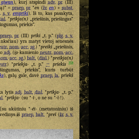
giwan
), kurį atspindi
adv.
pr.
(III)
mą)“ =
praep.
pr.
*
en
(
žr.
en
) +
subst.
.
s. v.
emprīki
). Iš to, kas pasakyta,
ial.
*
prīkja(n)
„priešinis, priešingas“
ingumas, priekis“.
ę
praep.
pr.
(III)
prīki
„t. p.“ (
plg.
s. v.
nksčiau) yra matyt vietoj senesnės
utr.
,
nom.
-
acc.
sg.
) *
preiki
„priešinis,
io
adj.
(
i̯o
-kamienio
neutr.
,
nom.
-
acc.
nom.
-
acc.
sg.
)
balt.
(
dial.
) *
preikja(n)
358
utr.
) *
príekja-
„t. p.“
→
príekis
ingumas, priekis“, kuris turbūt
ks
), galų gale, davė
praep.
la.
prìekš
ka lytis
adj.
balt.
dial.
*
prīkja-
„t. p.“
al.
*
prīkja-
(su *
-ī-
, o ne su *
-ĭ-
!).
u [su akūtiniu *
-éi-
(metatoniniu) iš
vedinys iš
praep.
balt.
*
preĩ
(
žr.
s. v.