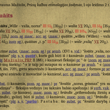
tautas Mažiulis,
Prūsų kalbos etimologijos žodynas
, 1-ojo leidimo 2 t
uāits
āits
„Wille – valia, noras“
III 51
[35
] (=
walia
VE
20
),
III 51
[35
5
23
4
8
2
lia
VE
20
),
III 51
[35
] (=
walia
VE
20
),
III 105
[65
] (=
wal
14
20
35
18
4
22
[13
]
nom.
sg.
masc.
;
acc.
sg.
(
masc.
)
quāitin
„willen (Willen) – val
6
4
E
41
instr.
sg.
),
quāitan
„t. p.“
III 51
[35
] (=
wale
„valią“
VE
20
).
12
14
29
11
urime
subst.
(
masc.
,
nom.
sg.
)
pr.
semb.
(XVI a.
vid.
) *
kvāits
„valia, no
ismas“
plg.
s. v.
quoitē
), kuris gali būti iš
i
-kamienio
subst.
(
masc.
n
lg.
Mažiulis
PKP
II 188);
i
-kamienei fleksijai
pr.
*
-ĭs
(
nom.
sg.
mas
t-mų šnektų) *
-s
ir taip jai sutapus su
o
-kamiene
pr.
semb.
*
-s
(
no
8, išn. 709), greta senovinės (
i
-kamienės,
acc.
sg.
masc.
) formos
pr.
s
ngvai atsirado ir inovacinė (
o
-kamienė,
acc.
sg.
masc.
)
pr.
semb.
*
kvāi
bst.
(
i
-kamienis,
nom.
sg.
masc.
)
pr.
*
kvaĩtis
„noras, geismas“ yra ma
idimas“ – fleksijos vedinys (su šaknies balsio apofonija) iš
verb.
vak.
.
subst.
(
i̯o
-kamienį,
masc.
nom.
sg.
)
brándis
„pribrendusių žirnių a
ándis
), galintį būti iš
subst.
(
i
-kamienio,
masc.
nom.
sg.
) *
brándis
„
ręsti“ (
plg.
s. v.
*
garbis
).
Pastaba
: šio
subst.
pr.
*
kvaitis
darybą a
vokęs.