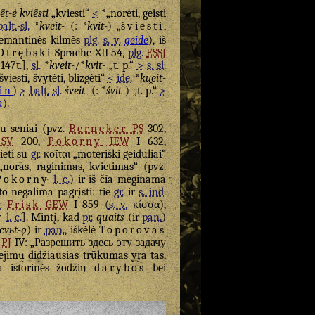
ẽt-ė
kviẽsti
„kviesti“
<
*„norėti, geisti
balt.
-
sl.
*
kveit-
(: *
kvit-
) „
šviesti
,
 semantinės kilmė̃s
plg.
s. v.
gēide
), iš
Otrębski
Sprache XII 54,
plg.
ESSJ
147t.],
sl.
*
kveit-
/*
kvit-
„t. p.“
>
s. sl.
šviesti, švytėti, blizgėti“
<
ide.
*
ku̯eit-
in
)
>
balt.
-
sl.
śveit-
(: *
śvit-
) „t. p.“
>
n
).
u seniai (pvz.
Berneker
PS
302,
SV
200,
Pokorny
IEW
I 632,
ieti su
gr.
κοῖται
„moteriški geiduliai“
noras, raginimas, kvietimas“ (pvz.
Pokorny
l. c.
) ir iš čia mėginama
 to negalima pagrįsti: tie
gr.
ir
s. ind.
.
Frisk
GEW
I 859 (
s. v.
κίσσα),
v
l. c.
]. Mintį, kad
pr.
quāits
(ir
pan.
)
cvьt-ǫ
) ir
pan.
, iškėlė
Toporovas
PJ
IV: „Разрешить здесь эту задачу
iejimų didžiausias trūkumas yra tas,
a istorinės žodžių
darybos
bei