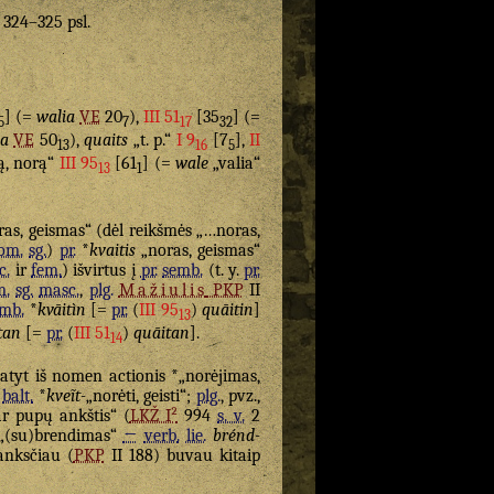
. 324–325 psl.
] (=
walia
VE
20
),
III 51
[35
] (=
5
7
17
32
ia
VE
50
),
quaits
„t. p.“
I 9
[7
],
II
13
16
5
ią, norą“
III 95
[61
] (=
wale
„valia“
13
1
ras, geismas“ (dėl reikšmės „…noras,
om.
sg.
)
pr.
*
kvaitis
„noras, geismas“
c.
ir
fem.
) išvirtus į
pr.
semb.
(t. y.
pr.
m.
sg.
masc.
,
plg.
Mažiulis
PKP
II
emb.
*
kvāitìn
[=
pr.
(
III 95
)
quāitin
]
13
tan
[=
pr.
(
III 51
)
quāitan
].
14
tyt iš nomen actionis *„norėjimas,
balt.
*
kveĩt-
„norėti, geisti“;
plg.
, pvz.,
r pupų ankštis“ (
LKŽ I²
994
s. v.
2
(su)brendimas“
←
verb.
lie.
brénd-
nksčiau (
PKP
II 188) buvau kitaip