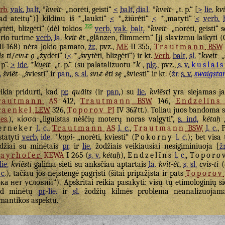
rb.
vak.
balt.
*
kveĩt-
„norėti, geisti“
<
balt.
dial.
*
kveĩt-
„t. p.“ [
>
lie.
kvi
ad ateitų“)] kildinu iš *„laukti“
<
*„žiūrėti“
<
*„matyti“
<
verb.
325
ytėti, blizgėti“ (dėl tokios
verb.
vak.
balt.
*
kveit-
„norėti, geisti“
rio turime
verb.
la.
kvit-êt
„glänzen, flimmern“ [jį slavizmu laikyti (
II 168) nėra jokio pamato,
žr.
, pvz.,
ME
II 355,
Trautmann
BSW
is-ti
/
cvьt-ǫ
„žydėti“ (
<
*„švytėti, blizgėti“) ir kt.
Verb.
balt.
-
sl.
*
kveit-
„
. p“.
>
ide.
*
ḱu̯eit-
„t. p.“ (su palatalizuotu *
ḱ-
,
plg.
, pvz.,
s. v.
kuslais
.
šviẽt-
„šviesti“ ir
pan.
,
s. sl.
svьt-ěti sę
„šviesti“ ir kt. (
žr.
s. v.
swaigsta
ikia pridurti, kad
pr.
quāits
(ir
pan.
) su
lie.
kviẽsti
yra siejamas ja
rautmann
AS
412,
Trautmann
BSW
146,
Endzelīns
raenkel
LEW
326,
Toporov
PJ
IV 367tt.). Toliau juos bandoma s
es.
),
κίσσα
„liguistas nėščių moterų noras valgyti“,
s. ind.
kétaḥ
„
erneker
l. c.
,
Trautmann
AS
l. c.
,
Trautmann
BSW
l. c.
,
statyti
verb.
ide.
*
ku̯oi-
„norėti, kviesti“ (
Pokorny
l. c.
); bet visa
džiai su minėtais
pr.
ir
lie.
žodžiais veikiausiai nesigiminiuoja [
žr
ayrhofer
KEWA
I 265 (
s. v.
kétaḥ
),
Endzelīns
l. c.
,
Toporo
lie.
kviẽsti
galima sieti su anksčiau aptartais
la.
kvit-êt
,
s. sl.
cvis-ti
(
 c.
), tačiau jos neįstengė pagrįsti (šitai pripažįsta ir pats
Toporov
ка нет условий“). Apskritai reikia pasakyti: visų tų etimologinių s
ad minėtų
pr.
-
lie.
ir
sl.
žodžių kilmės problema neanalizuojam
mantikos aspektu.