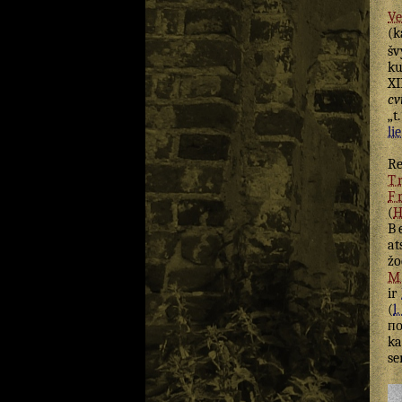
Ve
(k
šv
ku
XI
cv
„t
lie
Re
T
F
(
H
B
at
žo
M
ir
(
l.
по
k
se