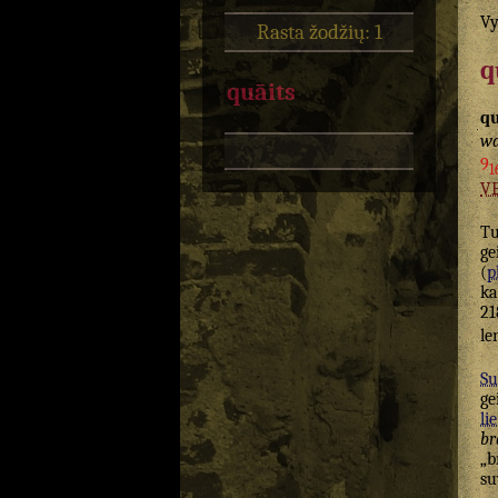
Vy
Rasta žodžių: 1
q
quāits
qu
wa
9
1
V
T
ge
(
p
ka
21
le
Su
ge
lie
br
„b
su