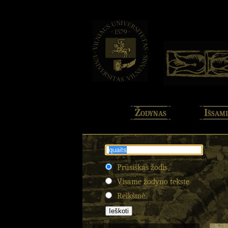
Žodynas
Išsami
Prūsiškas žodis
Visame žodyno tekste
Reikšmė