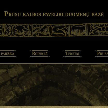
Prūsų kalbos paveldo duomenų bazė
 paieška
Rodyklė
Tekstai
Prūsa