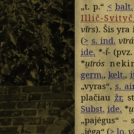
„t. p.“
<
balt.
Illič-Svityč
vĩrs
). Šis yra
(
>
s. ind.
vīr
ide.
*
-ī̆-
(pvz
*
u̯īrós
neki
germ.
,
kelt.
,
i
„vyras“,
s. air
plačiau
žr.
st
Subst.
ide.
*
u
„pajėgus“ – 
„jėga“ (
>
lo.
v