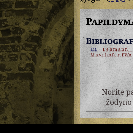
Papildym
Bibliograf
Lit.
:
Lehmann
G
Mayrhofer
EWA
Norite p
žodyno 