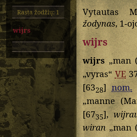
Vytautas M
Rasta žodžių: 1
žodynas
, 1-o
wijrs
wijrs
wijrs
„man (
„vyras“
VE
3
[63
]
nom.
28
„manne (Ma
[67
],
wijra
35
wiran
„man (