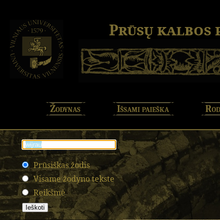
Prūsų kalbos
Žodynas
Išsami paieška
Rod
Prūsiškas žodis
Visame žodyno tekste
Reikšmė