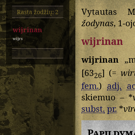
Vytautas M
Rasta žodžių: 2
žodynas
, 1-oj
wijrinan
wijrinan
wijrs
wijrinan
„me
[63
] (=
wir
26
fem.
)
adj.
ac
skiemuo – *
subst.
pr.
*
vīr
Papildym