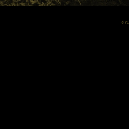
© Vil