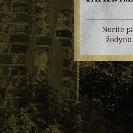
Norite p
žodyno 