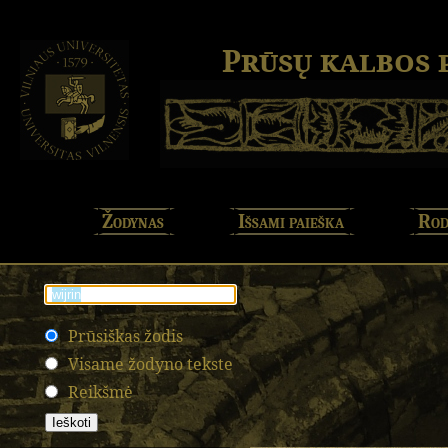
Prūsų kalbos
Žodynas
Išsami paieška
Rod
Prūsiškas žodis
Visame žodyno tekste
Reikšmė