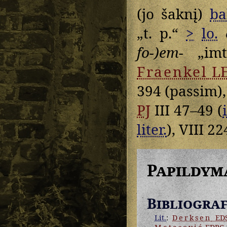
(jo šaknį)
ba
„t. p.“
>
lo.
fo-)em-
„imt
Fraenkel
L
394 (passim)
PJ
III 47–49 (
liter.
), VIII 22
Papildym
Bibliograf
Lit.
:
Derksen
EDS