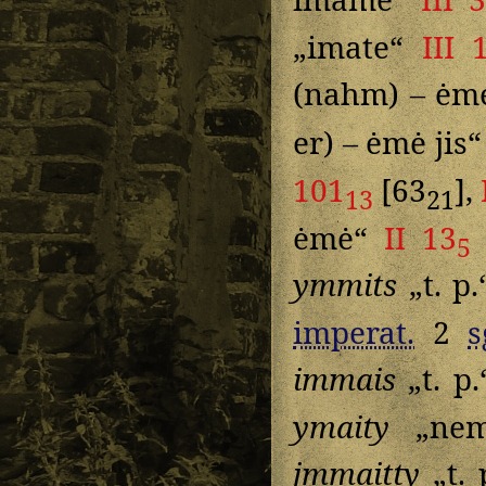
„imate“
III 
(nahm) – ėm
er) – ėmė jis
101
[63
],
13
21
ėmė“
II 13
5
ymmits
„t. p
imperat.
2
s
immais
„t. p
ymaity
„nem
jmmaitty
„t. 