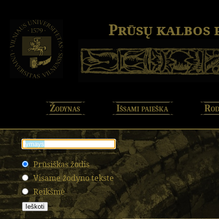
Prūsų kalbos
Žodynas
Išsami paieška
Rod
Prūsiškas žodis
Visame žodyno tekste
Reikšmė