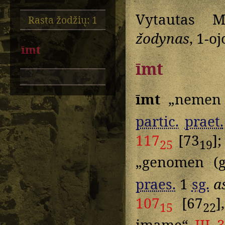
Vytautas M
Rasta žodžių: 1
žodynas
, 1-o
īmt
īmt
īmt
„nemen 
partic.
praet.
117
[73
]
25
19
„genomen (
praes.
1
sg.
a
107
[67
]
15
22
imame“
III 