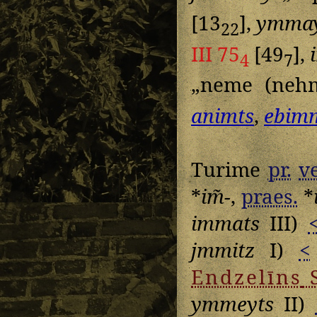
[13
],
ymmay
22
III 75
[49
],
4
7
„neme (neh
animts
,
ebim
Turime
pr.
v
*
im̃-
,
praes.
*
immats
III)
jmmitz
I)
<
Endzelīns
ymmeyts
II)