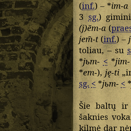
(
inf.
) – *
im-a
3
sg.
) gimin
(j)ẽm-a
(
praes
jem̃-t
(
inf.
) –
toliau, – su
s
*
jьm-
<
*
jim-
*
em-
),
ję-ti
„i
sg.
<
*
jьm-
<
Šie baltų ir
šaknies voka
kilmė dar nė