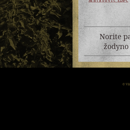
Matasović
EDPC
Norite p
žodyno 
© Vil