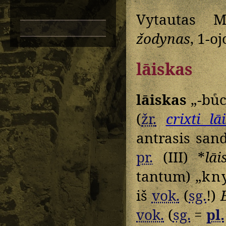
Vytautas M
žodynas
, 1-o
lāiskas
lāiskas
„-buͤ
(
žr.
crixti lā
antrasis san
pr.
(III) *
lāi
tantum) „
kn
iš
vok.
(
sg.
!)
vok.
(
sg.
=
pl.