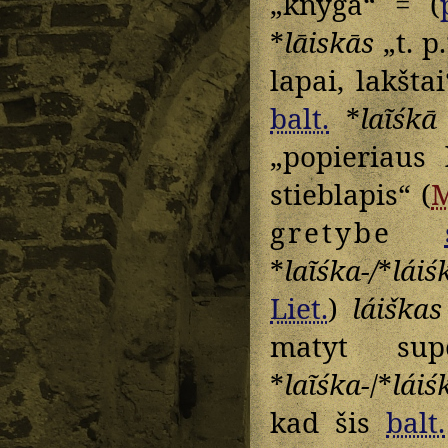
„knyga“ = (
*
lāiskās
„t. p
lapai, lakšta
balt.
*
laĩśkā
„popieriaus 
stieblapis“ (
gretybe
*
laĩśka-/
*
láiś
Liet.
)
láiškas
matyt su
*
laĩśka-
/*
láiś
kad šis
balt.