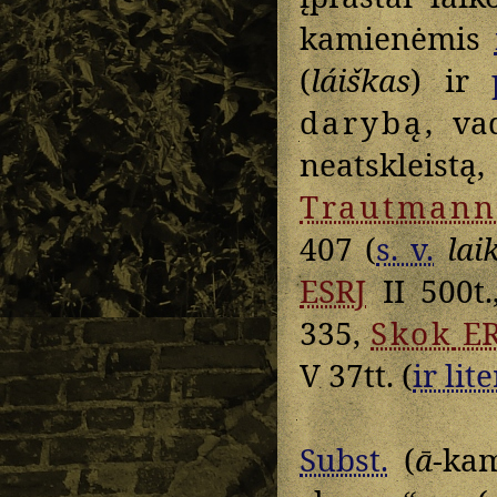
kamienėmis
(
láiškas
) ir
darybą
, va
neatskleist
Trautmann
407 (
s. v.
lai
ESRJ
II 500t
335,
Skok
ER
V 37tt. (
ir lite
Subst.
(
ā
-ka