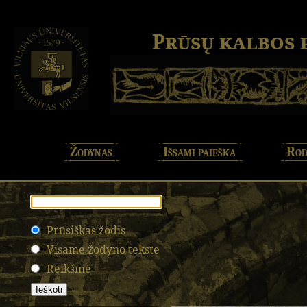
Prūsų kalbos
Žodynas
Išsami paieška
Rod
Prūsiškas žodis
Visame žodyno tekste
Reikšmė