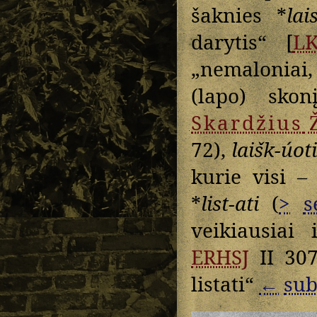
šaknies *
lai
darytis“ [
L
„nemaloniai,
(lapo) sko
Skardžius
72),
laišk-úoti
kurie visi –
*
list-ati
(
>
s
veikiausiai
ERHSJ
II 30
listati“
←
sub