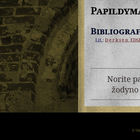
Papildym
Bibliograf
Lit.
:
Derksen
EDS
Norite p
žodyno 
© Vil