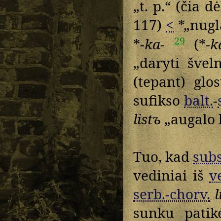
„t. p.“ (čia d
117)
<
*„nugla
29
*
-ka-
(*
-k
„daryti švel
(tepant) glos
sufikso
balt.
-
listъ
„augalo l
Tuo, kad
subs
vediniai iš
v
serb.-chorv.
l
sunku patikė