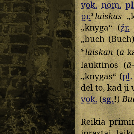
vok.
nom.
pl
pr.
*
lāiskas
„k
„knyga“ (
žr.
„buch (Buch
*
lāiskan
(
ā
-k
lauktinos (
ā
„knygas“ (
pl.
dėl to, kad ji
vok.
(
sg.
!
)
Bu
Reikia primi
įprastai la