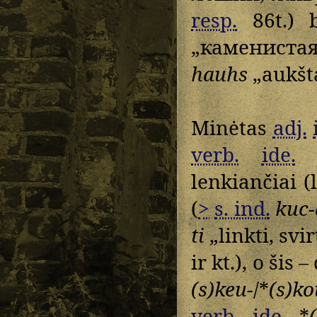
resp.
86t.) b
„камениста
hauhs
„aukšta
Minėtas
adj.
verb.
ide.
lenkiančiai (
(
>
s. ind.
kuc-
ti
„linkti, svi
ir kt.), o šis
(s)keu-
/*
(s)ko
verb.
ide.
*