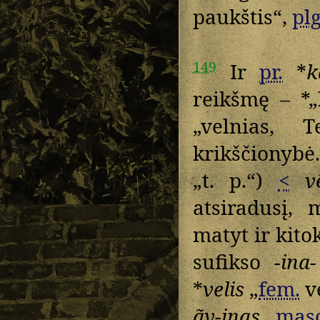
paukštis“,
plg
149
Ir
pr.
*
k
reikšmę – *„
„velnias, 
krikščionyb
„t. p.“)
<
v
atsiradusį,
matyt ir kito
sufikso
-ina-
*
velis
„
fem.
v
ãv-inas
„
masc