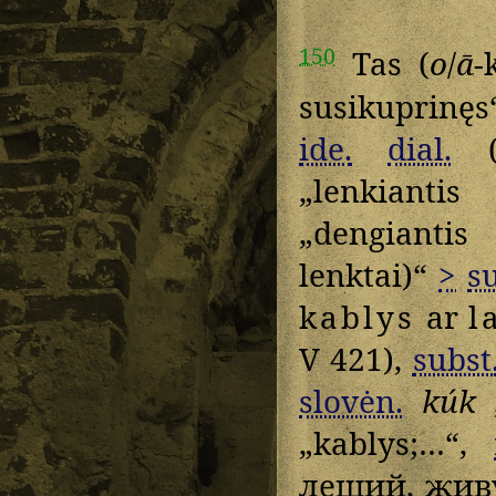
150
Tas (
o
/
ā
-
susikuprinęs
ide.
dial.
„lenkiantis 
„dengiantis 
lenktai)“
>
su
kablys
ar
l
V 421),
subst
slovėn.
kúk
„
„kablys;…“,
леший, живу