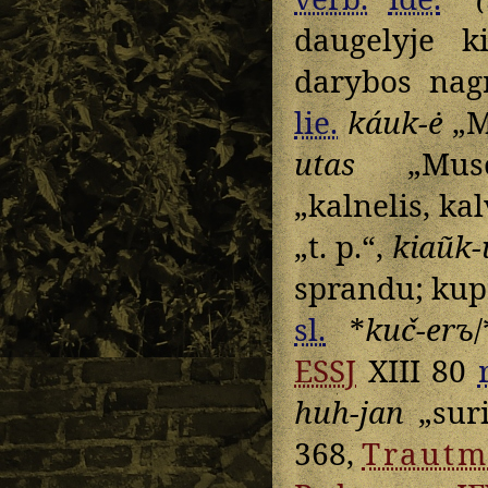
daugelyje k
darybos nag
lie.
káuk-ė
„M
utas
„Musc
„kalnelis, ka
„t. p.“,
kiaũk-
sprandu; kup
sl.
*
kuč-erъ
/
ESSJ
XIII 80
huh-jan
„suri
368,
Traut