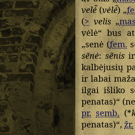
velė̃
(
vėlė̃
) „
f
(
>
velis
„
mas
vėlė“ bus at
„senė (
fem.
s
sẽnė
:
sẽnis
i
kalbėjusių p
ir labai maža
ilgai išliko
penatas)“ (ne 
pr.
semb.
(*
penatas)“,
žr.