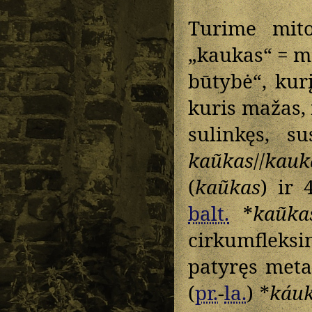
Turime mit
„kaukas“ = m
būtybė“, kur
kuris mažas,
sulinkęs, s
kaũkas
//
kauk
(
kaũkas
) ir
balt.
*
kaũka
cirkumfleksi
patyręs meta
(
pr.
-
la.
) *
káu