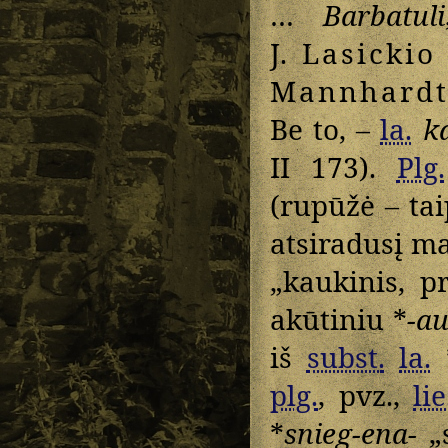
…
Barbatuli
J.
Lasickio
Mannhard
Be to, –
la.
k
II 173).
Plg.
(rupūžė – tai
atsiradusį ma
„kaukinis, p
akūtiniu *
-au
iš
subst.
la.
plg.
, pvz.,
lie
*
snieg-ena-
„s