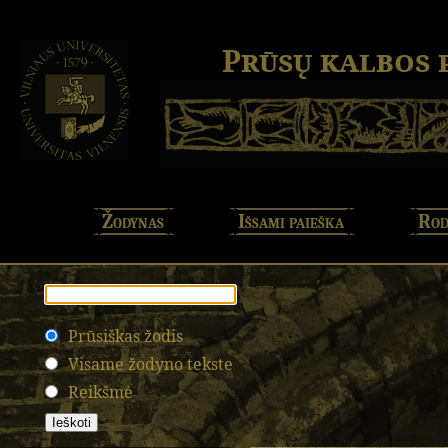
Prūsų kalbos
Žodynas
Išsami paieška
Rod
Prūsiškas žodis
Visame žodyno tekste
Reikšmė