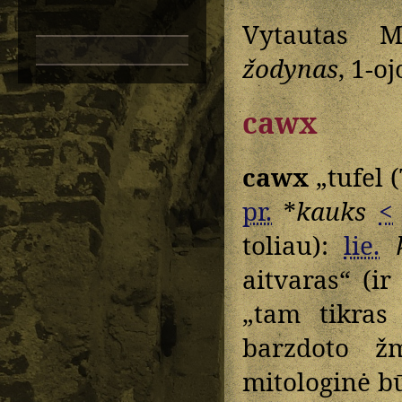
Vytautas M
žodynas
, 1-o
cawx
cawx
„tufel 
pr.
*
kauks
<
toliau):
lie.
aitvaras“ (i
„tam tikra
barzdoto žm
mitologinė b