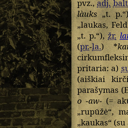
pvz.,
adj.
balt
làuks
„t. p.
„laukas, Feld
„t. p.“),
žr.
la
(
pr.
-
la.
) *
ka
cirkumfleks
pritaria: a)
s
(aiškiai kir
parašymas (E
o -aw-
(= ak
„rupūžė“, m
„kaukas“ (su 