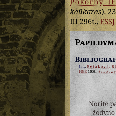
Pokorny
I
kaũkaras
), 23
III 296t.,
ESSJ
Papildym
Bibliograf
Lit.
:
Běťáková
,
B
HGE
165t.;
Smoczy
Norite p
žodyno 