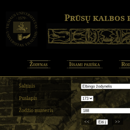
Prūsų kalbos
Žodynas
Išsami paieška
Rod
Šaltinis
Puslapis
Žodžio numeris
<<
>>