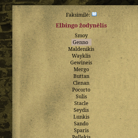
Faksimilė:
Elbingo žodynėlis
Smoy
Genno
Maldenikis
Wayklis
Gewineis
Mergo
Buttan
Clenan
Pocorto
Sulis
Stacle
Seydis
Lunkis
Sando
Sparis
Pellekis