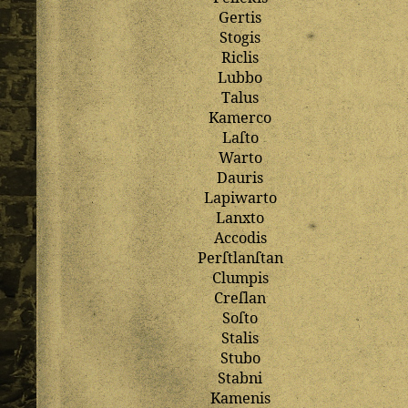
Gertis
Stogis
Riclis
Lubbo
Talus
Kamerco
Laſto
Warto
Dauris
Lapiwarto
Lanxto
Accodis
Perſtlanſtan
Clumpis
Creſlan
Soſto
Stalis
Stubo
Stabni
Kamenis