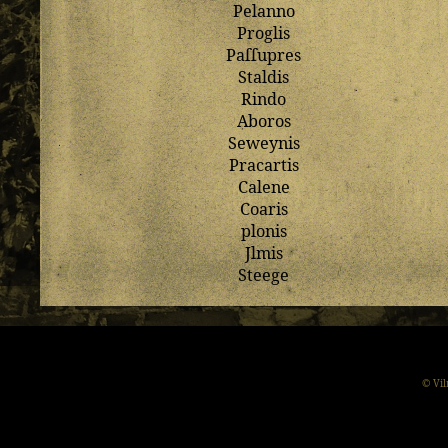
Pelanno
Proglis
Paſſupres
Staldis
Rindo
Aboros
Seweynis
Pracartis
Calene
Coaris
plonis
Jlmis
Steege
© Vil