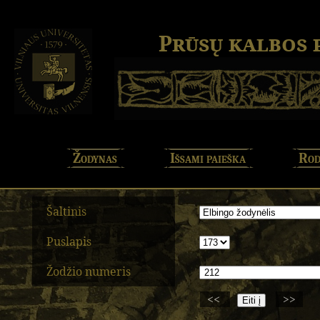
Prūsų kalbos
Žodynas
Išsami paieška
Rod
Šaltinis
Puslapis
Žodžio numeris
<<
>>