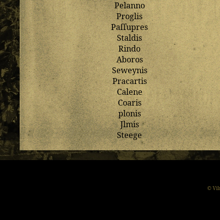
Pelanno
Proglis
Paſſupres
Staldis
Rindo
Aboros
Seweynis
Pracartis
Calene
Coaris
plonis
Jlmis
Steege
© Vil