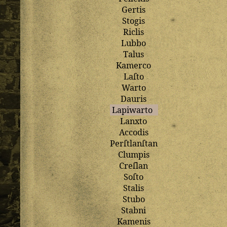
Gertis
Stogis
Riclis
Lubbo
Talus
Kamerco
Laſto
Warto
Dauris
Lapiwarto
Lanxto
Accodis
Perſtlanſtan
Clumpis
Creſlan
Soſto
Stalis
Stubo
Stabni
Kamenis