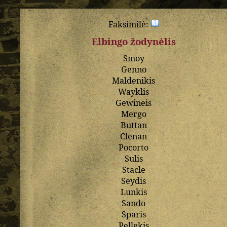
Faksimilė:
Elbingo žodynėlis
Smoy
Genno
Maldenikis
Wayklis
Gewineis
Mergo
Buttan
Clenan
Pocorto
Sulis
Stacle
Seydis
Lunkis
Sando
Sparis
Pellekis