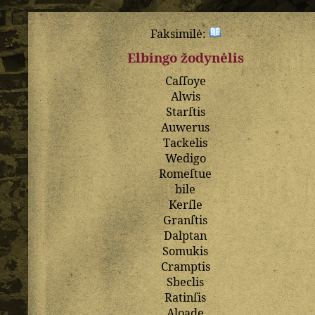
Faksimilė:
Elbingo žodynėlis
Caſſoye
Alwis
Starſtis
Auwerus
Tackelis
Wedigo
Romeſtue
bile
Kerſle
Granſtis
Dalptan
Somukis
Cramptis
Sbeclis
Ratinſis
Aloade