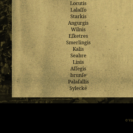
Locutis
Lalaſſo
Starkis
Angurgis
Wilnis
Eſketres
Smerlingis
Kalis
Seabre
Linis
Aſſegis
brunſe
Palaſallis
Sylecke
© Vil