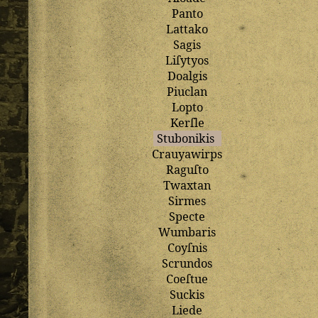
Panto
Lattako
Sagis
Liſytyos
Doalgis
Piuclan
Lopto
Kerſle
Stubonikis
Crauyawirps
Raguſto
Twaxtan
Sirmes
Specte
Wumbaris
Coyſnis
Scrundos
Coeſtue
Suckis
Liede