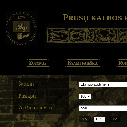
Prūsų kalbos
Žodynas
Išsami paieška
Rod
Šaltinis
Puslapis
Žodžio numeris
<<
>>