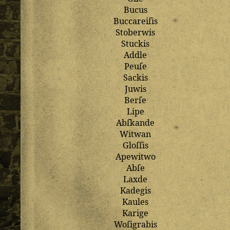
Bucus
Buccareiſis
Stoberwis
Stuckis
Addle
Peuſe
Sackis
Juwis
Berſe
Lipe
Abſkande
Witwan
Gloſſis
Apewitwo
Abſe
Laxde
Kadegis
Kaules
Karige
Woſigrabis