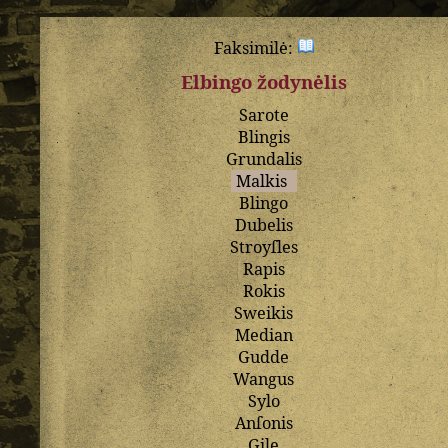
Faksimilė:
Elbingo žodynėlis
Sarote
Blingis
Grundalis
Malkis
Blingo
Dubelis
Stroyſles
Rapis
Rokis
Sweikis
Median
Gudde
Wangus
Sylo
Anſonis
Gile