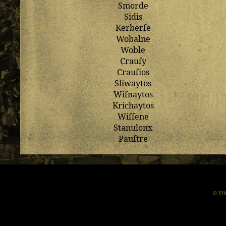
Smorde
Sidis
Kerberſe
Wobalne
Woble
Crauſy
Crauſios
Sliwaytos
Wiſnaytos
Krichaytos
Wiſſene
Stanulonx
Pauſtre
© Vil