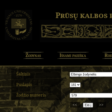
Prūsų kalbos
Žodynas
Išsami paieška
Rod
Šaltinis
Puslapis
Žodžio numeris
<<
>>