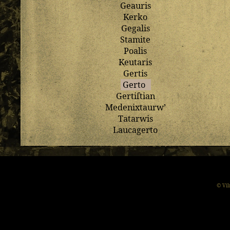
Geauris
Kerko
Gegalis
Stamite
Poalis
Keutaris
Gertis
Gerto
Gertiſtian
Medenixtaurw
’
Tatarwis
Laucagerto
© Vil