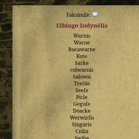
Faksimilė:
Elbingo žodynėlis
Warnis
Warne
Bucawarne
Kote
Sarke
colwarnis
Salowis
Treſde
Seeſe
Picle
Geguſe
Doacke
Werwirſis
Singuris
Czilix
Swibe