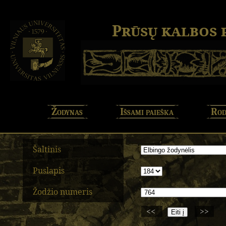
Prūsų kalbos
Žodynas
Išsami paieška
Rod
Šaltinis
Puslapis
Žodžio numeris
<<
>>