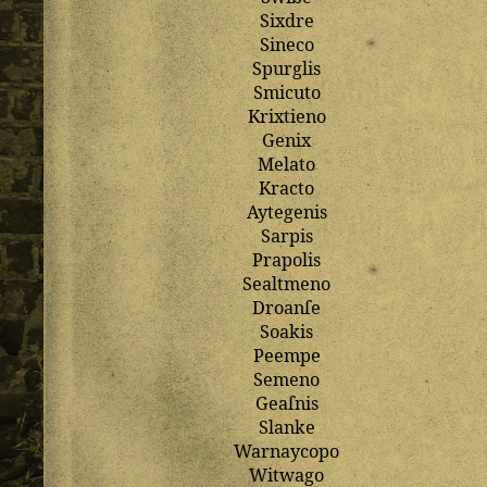
Sixdre
Sineco
Spurglis
Smicuto
Krixtieno
Genix
Melato
Kracto
Aytegenis
Sarpis
Prapolis
Sealtmeno
Droanſe
Soakis
Peempe
Semeno
Geaſnis
Slanke
Warnaycopo
Witwago