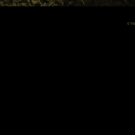
© Vil