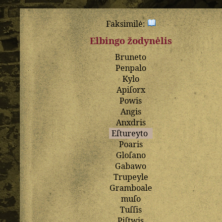
Faksimilė:
Elbingo žodynėlis
Bruneto
Penpalo
Kylo
Apiſorx
Powis
Angis
Anxdris
Eſtureyto
Poaris
Gloſano
Gabawo
Trupeyle
Gramboale
muſo
Tuſſis
Piſtwis