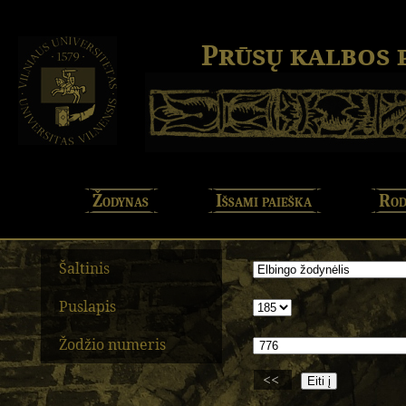
Prūsų kalbos
Žodynas
Išsami paieška
Rod
Šaltinis
Puslapis
Žodžio numeris
<<