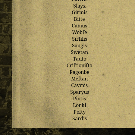
Slayx
Girmis
Bitte
Camus
Wobſe
Sirſilis
Saugis
Swetan
Tauto
Criſtioniſto
Pagonbe
Meſtan
Caymis
Sparyus
Pintis
Lonki
Poſty
Sardis