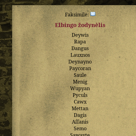
Faksimilė:
Elbingo žodynėlis
Deywis
Rapa
Dangus
Lauxnos
Deynayno
Paycoran
Saule
Menig
Wupyan
Pyculs
Cawx
Mettan
Dagis
Aſſanis
Semo
Sawayte