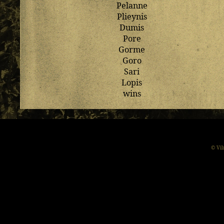
Pelanne
Plieynis
Dumis
Pore
Gorme
Goro
Sari
Lopis
wins
© Vil