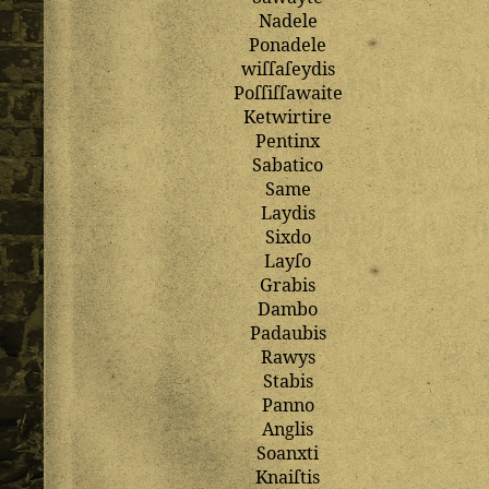
Nadele
Ponadele
wiſſaſeydis
Poſſiſſawaite
Ketwirtire
Pentinx
Sabatico
Same
Laydis
Sixdo
Layſo
Grabis
Dambo
Padaubis
Rawys
Stabis
Panno
Anglis
Soanxti
Knaiſtis