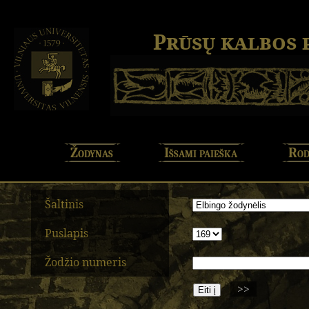
Prūsų kalbos
Žodynas
Išsami paieška
Rod
Šaltinis
Puslapis
Žodžio numeris
>>