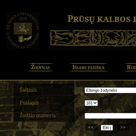
Prūsų kalbos
Žodynas
Išsami paieška
Rod
Šaltinis
Puslapis
Žodžio numeris
<<
>>