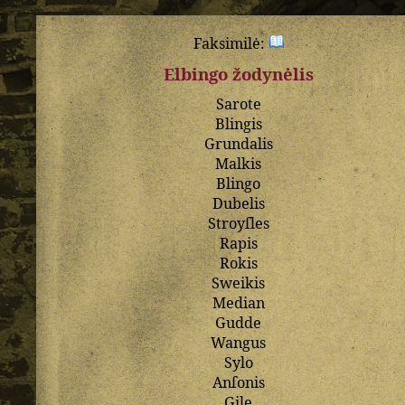
Faksimilė:
Elbingo žodynėlis
Sarote
Blingis
Grundalis
Malkis
Blingo
Dubelis
Stroyſles
Rapis
Rokis
Sweikis
Median
Gudde
Wangus
Sylo
Anſonis
Gile