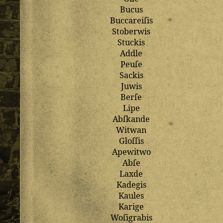
Bucus
Buccareiſis
Stoberwis
Stuckis
Addle
Peuſe
Sackis
Juwis
Berſe
Lipe
Abſkande
Witwan
Gloſſis
Apewitwo
Abſe
Laxde
Kadegis
Kaules
Karige
Woſigrabis