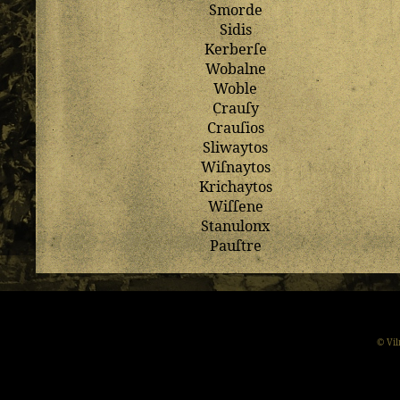
Smorde
Sidis
Kerberſe
Wobalne
Woble
Crauſy
Crauſios
Sliwaytos
Wiſnaytos
Krichaytos
Wiſſene
Stanulonx
Pauſtre
© Vil