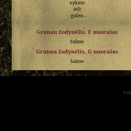
eykete
ieſt
goſen
Grunau žodynėlis, F nuorašas
Salme
Grunau žodynėlis, G nuorašas
Salme
© Vil