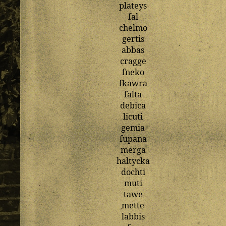
plateys
ſal
chelmo
gertis
abbas
cragge
ſneko
ſkawra
ſalta
debica
licuti
gemia
ſupana
merga
haltycka
dochti
muti
tawe
mette
labbis