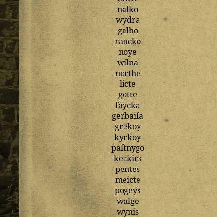
nalko
wydra
galbo
rancko
noye
wilna
northe
licte
gotte
ſaycka
gerbaiſa
grekoy
kyrkoy
paſtnygo
keckirs
pentes
meicte
pogeys
walge
wynis