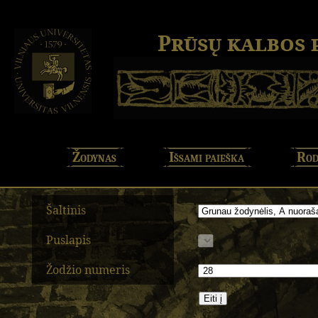
Prūsų kalbos
Žodynas
Išsami paieška
Rod
Šaltinis
Puslapis
Žodžio numeris