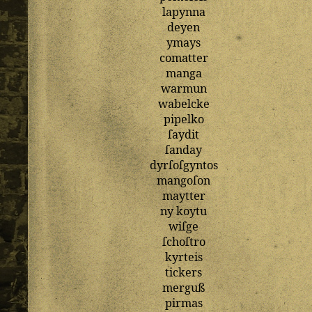
lapynna
deyen
ymays
comatter
manga
warmun
wabelcke
pipelko
ſaydit
ſanday
dyrſoſgyntos
mangoſon
maytter
ny
koytu
wiſge
ſchoſtro
kyrteis
tickers
merguß
pirmas