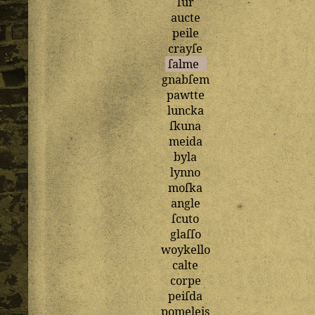
ſur
aucte
peile
crayſe
ſalme
gnabſem
pawtte
luncka
ſkuna
meida
byla
lynno
moſka
angle
ſcuto
glaſſo
woykello
calte
corpe
peiſda
pomeleis