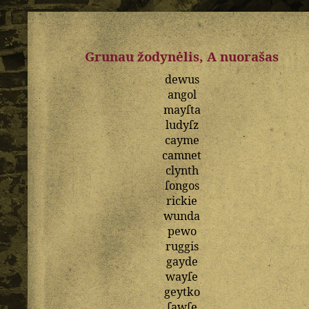
Grunau žodynėlis, A nuorašas
dewus
angol
mayſta
ludyſz
cayme
camnet
clynth
ſongos
rickie
wunda
pewo
ruggis
gayde
wayſe
geytko
ſawſe