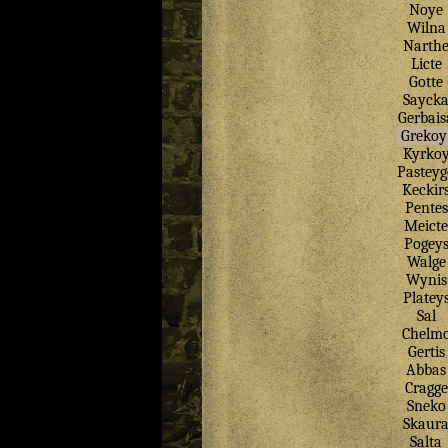
Noye
Wilna
Narth
Licte
Gotte
Sayck
Gerbais
Grekoy
Kyrko
Pasteyg
Keckir
Pentes
Meicte
Pogey
Walge
Wynis
Platey
Sal
Chelm
Gertis
Abbas
Cragge
Sneko
Skaur
Salta