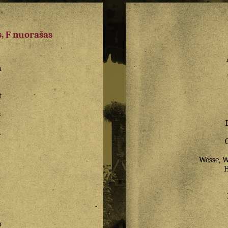
, F nuorašas
a
z
t
s
a
Wesse, W
o
o