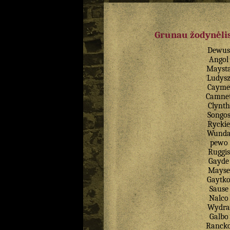
Grunau žodynėlis
Dewus
Angol
Mayst
Ludys
Cayme
Camne
Clynth
Songo
Ryckie
Wund
pewo
Ruggis
Gayde
Mayse
Gaytk
Sause
Nalco
Wydra
Galbo
Ranck