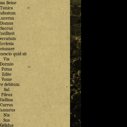
ssa Beine
Tunica
ndusium
Lucerna
Domus
Saccus
Confiteri
eccatum
Ecclesia
Jeiunare
nescio quid sit
Via
Dormio
Potus
Edite
Vome
ve debitum
Sal
Pileus
Gallina
Currus
Cantarus
Nix
Sus
Gelidus