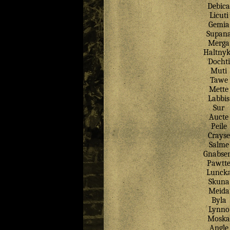
Debica
Licuti
Gemia
Supan
Merga
Haltny
Dochti
Muti
Tawe
Mette
Labbis
Sur
Aucte
Peile
Crayse
Salme
Gnabse
Pawtt
Lunck
Skuna
Meida
Byla
Lynno
Moska
Angle