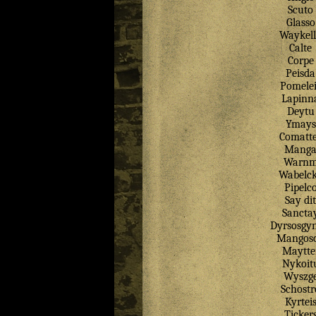
Scuto
Glasso
Waykel
Calte
Corpe
Peisda
Pomelei
Lapinn
Deytu
Ymays
Comatt
Mang
Warn
Wabelc
Pipelc
Say
dit
Sancta
Dyrsosgyn
Mangos
Maytte
Nykoit
Wyszg
Schostr
Kyrtei
Ticker