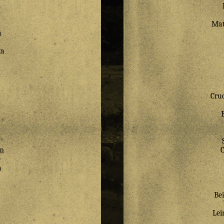
Mat
a
ka
Cru
m
e
a
Bei
Lei