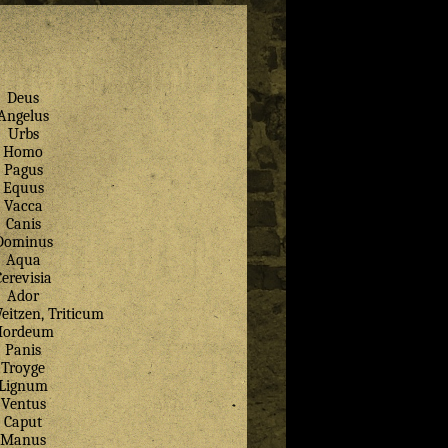
Deus
Angelus
Urbs
Homo
Pagus
Equus
Vacca
Canis
Dominus
Aqua
Cerevisia
Ador
eitzen, Triticum
Hordeum
Panis
Troyge
Lignum
Ventus
Caput
Manus