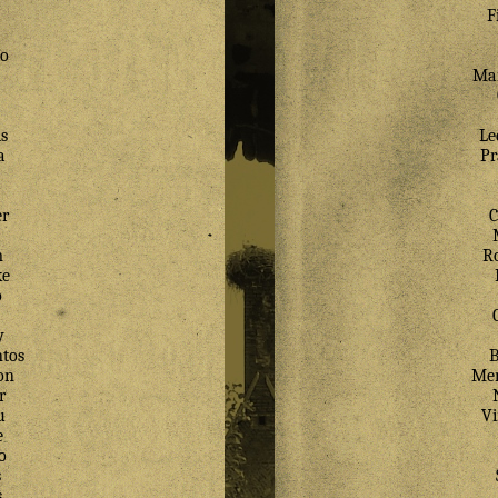
F
lo
Mar
s
Le
a
Pr
er
C
a
m
Ro
ke
o
y
tos
B
on
Mer
r
u
V
e
o
s
s