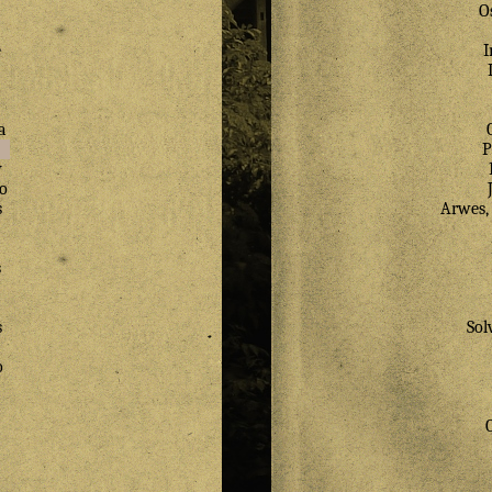
O
e
I
a
a
P
y
o
s
Arwes, 
s
s
Sol
o
a