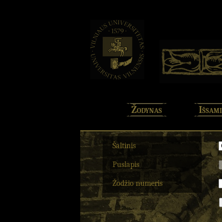
Žodynas
Išsami
Šaltinis
Puslapis
Žodžio numeris