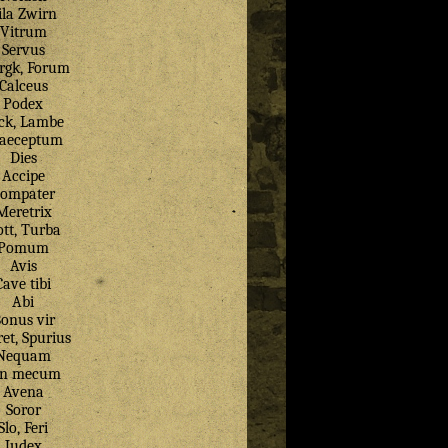
ila Zwirn
Vitrum
Servus
gk, Forum
Calceus
Podex
ck, Lambe
aeceptum
Dies
Accipe
ompater
Meretrix
tt, Turba
Pomum
Avis
Cave tibi
Abi
onus vir
et, Spurius
Nequam
in mecum
Avena
Soror
Slo, Feri
Judex