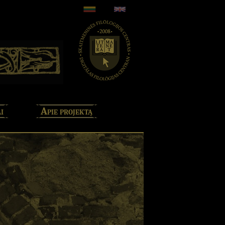
i
Apie projektą