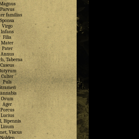
Magnus
Parvus
er familias
Sponsa
Virgo
Infans
Filia
Mater
Pater
Annus
ch, Taberna
Caseus
Butyrum
Culter
Puls
Stramen
Cannabis
Ovum
Ager
Porcus
Lucius
l, Bipennis
Linum
met, Viscus
Nolden