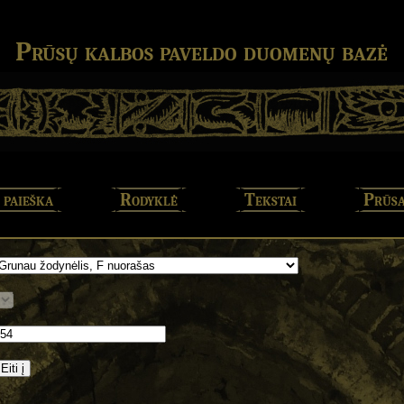
Prūsų kalbos paveldo duomenų bazė
 paieška
Rodyklė
Tekstai
Prūsa