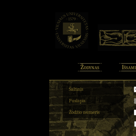
Žodynas
Išsami
Šaltinis
Puslapis
Žodžio numeris