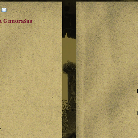
:
, G nuorašas
e
o
/
s
/
/
s