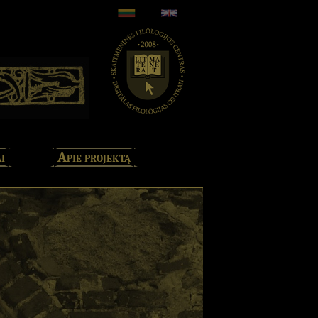
i
Apie projektą