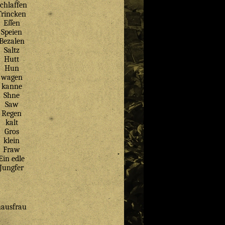
chlaffen
Trincken
Eſſen
Speien
Bezalen
Saltz
Hutt
Hun
wagen
kanne
Shne
Saw
Regen
kalt
Gros
klein
Fraw
Ein edle
Jungfer
hausfrau