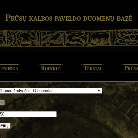
Prūsų kalbos paveldo duomenų bazė
 paieška
Rodyklė
Tekstai
Prūsa