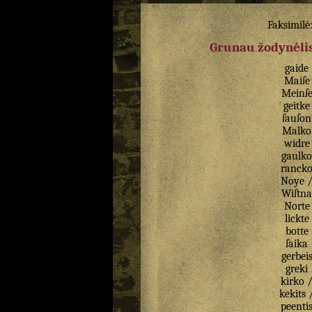
Faksimilė
Grunau žodynėlis
gaide
Maiſe
Meinſ
geitke
ſauſon
Malko
widre
gaulko
ranck
Noye
Wiſtna
Norte
lickte
botte
ſaika
gerbei
greki
kirko
kekits
peenti