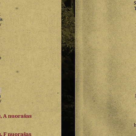
e
S
t
s
/
o
a
a
/
, A nuorašas
, F nuorašas