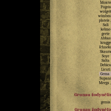
Moict
Pogeis
wolgei
wimbmi
plateis
Sali
kelmo
gerte
Abbas
kragge
ſchnek
Skaur
Soye
Salta
Debica
Licuti
Gema
Supan
Merga
Grunau žodynėlis
gemia
Grunau žodynėlis