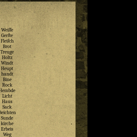
Weiſſe
Gerſte
Fleiſch
Brot
Treuge
Holtz
Windt
Heupt
handt
Bine
Rock
Hembde
Licht
Haus
Sack
Beichten
Sunde
kirche
Erbeis
Weg