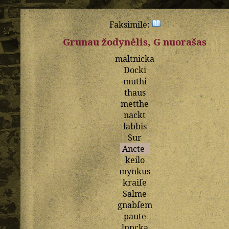
Faksimilė:
Grunau žodynėlis, G nuorašas
maltnicka
Docki
muthi
thaus
metthe
nackt
labbis
Sur
Ancte
keilo
mynkus
kraiſe
Salme
gnabſem
paute
lnncka