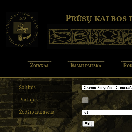
Prūsų kalbos
Žodynas
Išsami paieška
Rod
Šaltinis
Puslapis
Žodžio numeris