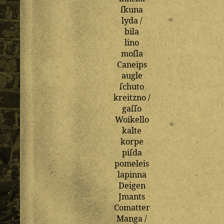
ſkuna
lyda
/
bila
lino
moſla
Caneips
augle
ſchuto
kreitzno
/
gaſſo
Woikello
kalte
korpe
piſda
pomeleis
lapinna
Deigen
Jmants
Comatter
Manga
/