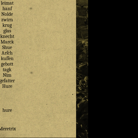
leimat
hanf
Nolde
zwirn
krug
glas
knecht
Marck
Shue
Arſch
kuſſen
gebott
tagk
Nim
gefatter
Hure
hure
Meretrix