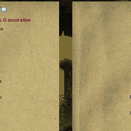
:
, G nuorašas
ka
e
s
m
a