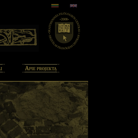
i
Apie projektą