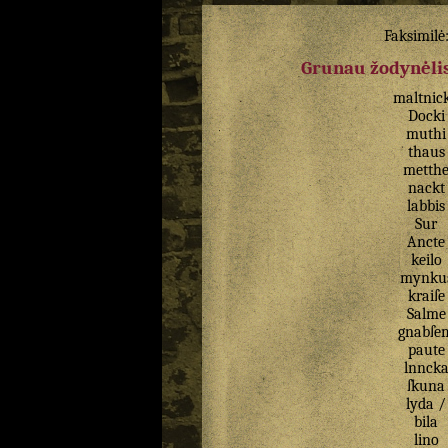
Faksimilė
Grunau žodynėlis
maltnic
Docki
muthi
thaus
metth
nackt
labbis
Sur
Ancte
keilo
mynku
kraiſe
Salme
gnabſe
paute
lnnck
ſkuna
lyda
/
bila
lino