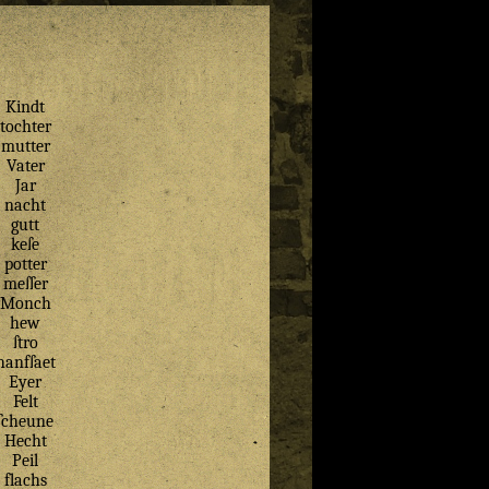
Kindt
tochter
mutter
Vater
Jar
nacht
gutt
keſe
potter
meſſer
Monch
hew
ſtro
hanfſaet
Eyer
Felt
ſcheune
Hecht
Peil
flachs