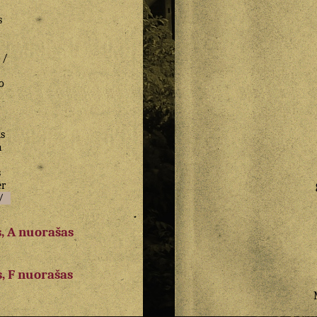
s
/
o
s
a
s
er
/
, A nuorašas
a
, F nuorašas
a