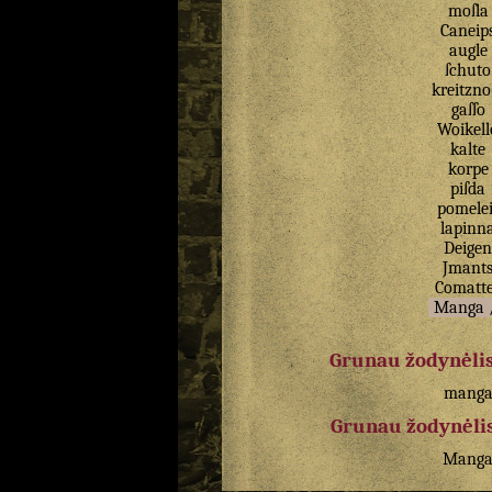
moſla
Caneip
augle
ſchuto
kreitzno
gaſſo
Woikell
kalte
korpe
piſda
pomelei
lapinn
Deigen
Jmant
Comatt
Manga
Grunau žodynėlis
mang
Grunau žodynėlis
Mang