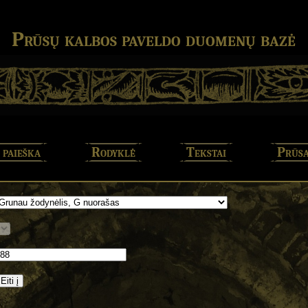
Prūsų kalbos paveldo duomenų bazė
 paieška
Rodyklė
Tekstai
Prūsa