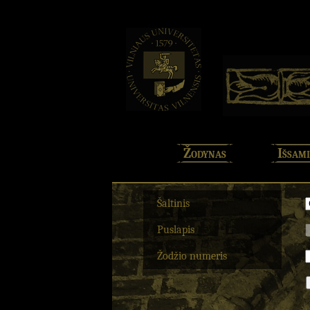
Žodynas
Išsami
Šaltinis
Puslapis
Žodžio numeris