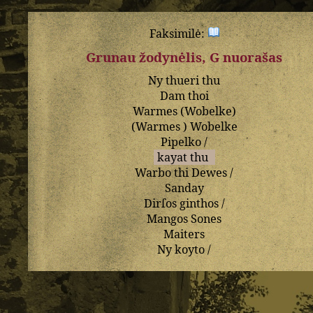
Faksimilė:
Grunau žodynėlis, G nuorašas
Ny
thueri
thu
Dam
thoi
Warmes
(
Wobelke
)
(
Warmes
)
Wobelke
Pipelko
/
kayat
thu
Warbo
thi
Dewes
/
Sanday
Dirſos
ginthos
/
Mangos
Sones
Maiters
Ny
koyto
/