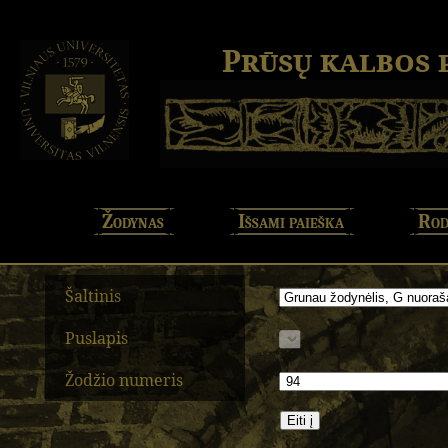
Prūsų kalbos
Žodynas
Išsami paieška
Rod
Šaltinis
Puslapis
Žodžio numeris