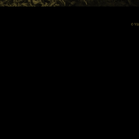
© Vil