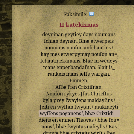
Faksimilė:
II katekizmas
deyninan
geytiey
days
noumans
ſchian
deynan
.
Bhæ
etwerpeis
noumans
nouſon
anſchautins
\
kay
mes
etwerpymay
nouſon
an=
ſchautinekamans
.
Bhæ
ni
wedeys
mans
enperbandaſnan
.
Slait
is_
rankeis
mans
æſſe
wargan
.
Emmen
.
Aſſæ
ſtan
Crixtiſnan
.
Nouſon
rykyes
Jſus
Chricſtus
byla
prey
ſwayiens
maldayſins
\
Jeiti
en
wyſſan
ſwytan
\
mukineyti
wyſſens
poganens
\
bhæ
Crixtidi=
diens
en
emnen
Thawas
\
bhæ
ſou=
nons
\
bhæ
ſwyntas
naſeylis
\
Kas
druwe
bhæ
crixteits
wirſt
\
ſtes