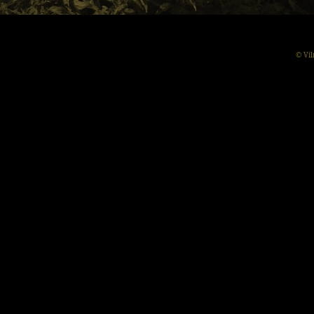
© Vil