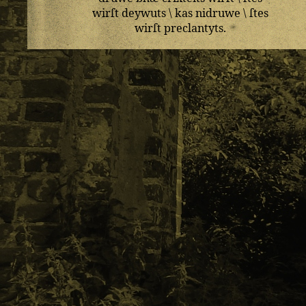
wirſt
deywuts
\
kas
nidruwe
\
ſtes
wirſt
preclantyts
.