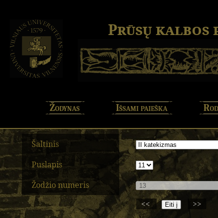
Prūsų kalbos
Žodynas
Išsami paieška
Rod
Šaltinis
Puslapis
Žodžio numeris
<<
>>