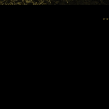
© Vil