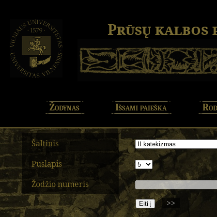
Prūsų kalbos
Žodynas
Išsami paieška
Rod
Šaltinis
Puslapis
Žodžio numeris
>>