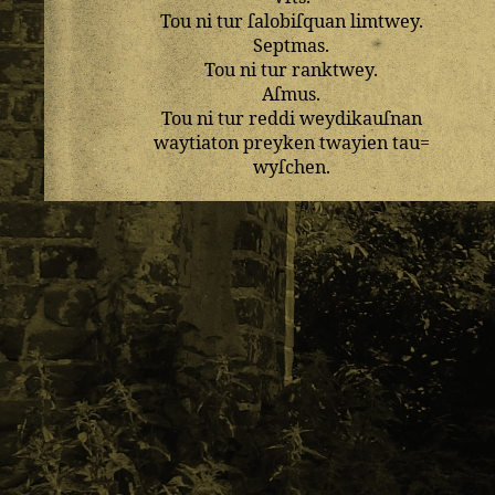
Tou
ni
tur
ſalobiſquan
limtwey
.
Septmas
.
Tou
ni
tur
ranktwey
.
Aſmus
.
Tou
ni
tur
reddi
weydikauſnan
waytiaton
preyken
twayien
tau=
wyſchen
.