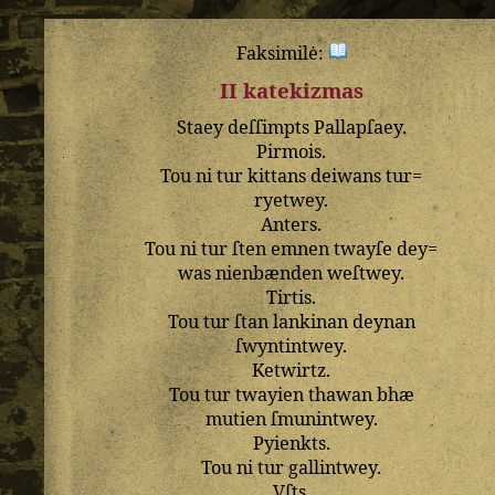
Faksimilė:
II katekizmas
Staey
deſſimpts
Pallapſaey
.
Pirmois
.
Tou
ni
tur
kittans
deiwans
tur=
ryetwey
.
Anters
.
Tou
ni
tur
ſten
emnen
twayſe
dey=
was
nienbænden
weſtwey
.
Tirtis
.
Tou
tur
ſtan
lankinan
deynan
ſwyntintwey
.
Ketwirtz
.
Tou
tur
twayien
thawan
bhæ
mutien
ſmunintwey
.
Pyienkts
.
Tou
ni
tur
gallintwey
.
Vſts
.