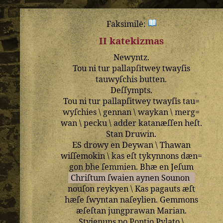
Faksimilė:
II katekizmas
Newyntz
.
Tou
ni
tur
pallapſitwey
twayſis
tauwyſchis
butten
.
Deſſympts
.
Tou
ni
tur
pallapſitwey
twayſis
tau=
wyſchies
\
gennan
\
waykan
\
merg=
wan
\
pecku
\
adder
katanæſſen
heſt
.
Stan
Druwin
.
ES
drowy
en
Deywan
\
Thawan
wiſſemokin
\
kas
eſt
tykynnons
dæn=
gon
bhe
ſemmien
.
Bhæ
en
Jeſum
Chriſtum
ſwaien
aynen
Sounon
nouſon
reykyen
\
Kas
pagauts
æſt
hæſe
ſwyntan
naſeylien
.
Gemmons
æſeſtan
jungprawan
Marian
.
Styienuns
po
Pontio
Pylato
\