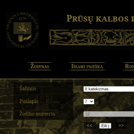
Prūsų kalbos
Žodynas
Išsami paieška
Rod
Šaltinis
Puslapis
Žodžio numeris
<<
>>