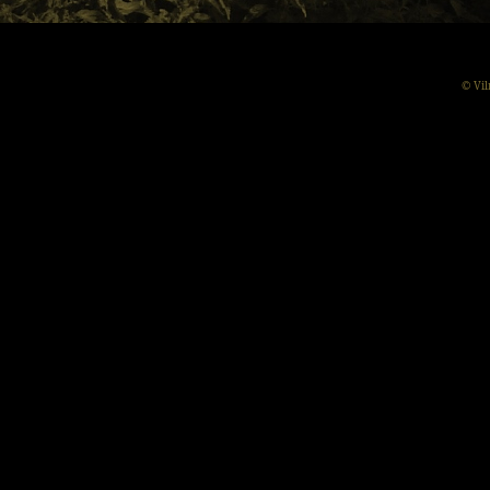
© Vil