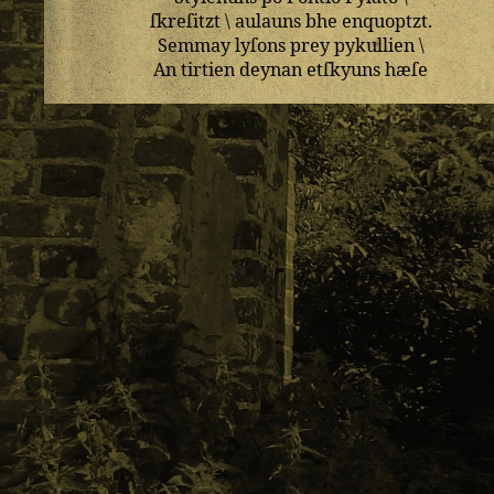
ſkreſitzt
\
aulauns
bhe
enquoptzt
.
Semmay
lyſons
prey
pykullien
\
An
tirtien
deynan
etſkyuns
hæſe