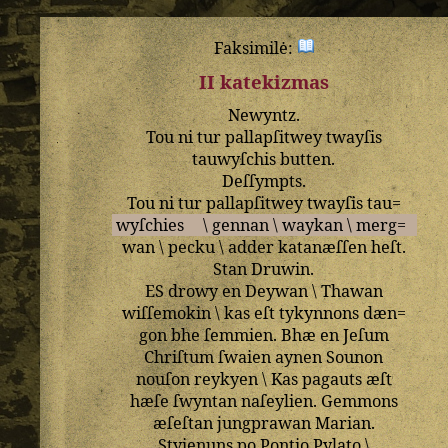
Faksimilė:
II katekizmas
Newyntz
.
Tou
ni
tur
pallapſitwey
twayſis
tauwyſchis
butten
.
Deſſympts
.
Tou
ni
tur
pallapſitwey
twayſis
tau=
wyſchies
\
gennan
\
waykan
\
merg=
wan
\
pecku
\
adder
katanæſſen
heſt
.
Stan
Druwin
.
ES
drowy
en
Deywan
\
Thawan
wiſſemokin
\
kas
eſt
tykynnons
dæn=
gon
bhe
ſemmien
.
Bhæ
en
Jeſum
Chriſtum
ſwaien
aynen
Sounon
nouſon
reykyen
\
Kas
pagauts
æſt
hæſe
ſwyntan
naſeylien
.
Gemmons
æſeſtan
jungprawan
Marian
.
Styienuns
po
Pontio
Pylato
\