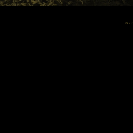
© Vil