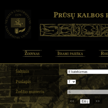
Prūsų kalbos
Žodynas
Išsami paieška
Rod
Šaltinis
Puslapis
Žodžio numeris
<<
>>