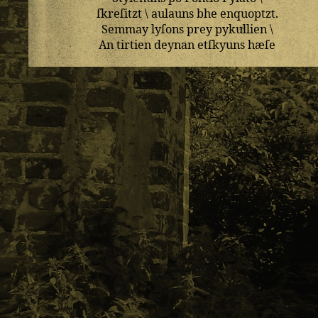
ſkreſitzt
\
aulauns
bhe
enquoptzt
.
Semmay
lyſons
prey
pykullien
\
An
tirtien
deynan
etſkyuns
hæſe