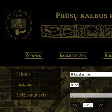
Prūsų kalbos
Žodynas
Išsami paieška
Rod
Šaltinis
Puslapis
Žodžio numeris
<<
>>