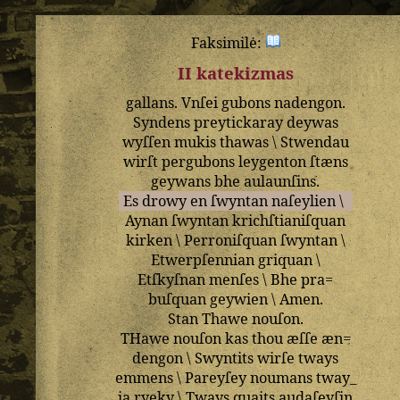
Faksimilė:
II katekizmas
gallans
.
Vnſei
gubons
nadengon
.
Syndens
preytickaray
deywas
wyſſen
mukis
thawas
\
Stwendau
wirſt
pergubons
leygenton
ſtæns
geywans
bhe
aulaunſins
.
Es
drowy
en
ſwyntan
naſeylien
\
Aynan
ſwyntan
krichſtianiſquan
kirken
\
Perroniſquan
ſwyntan
\
Etwerpſennian
griquan
\
Etſkyſnan
menſes
\
Bhe
pra=
buſquan
geywien
\
Amen
.
Stan
Thawe
nouſon
.
THawe
nouſon
kas
thou
æſſe
æn=
dengon
\
Swyntits
wirſe
tways
emmens
\
Pareyſey
noumans
tway_
ia
ryeky
\
Tways
quaits
audaſeyſin