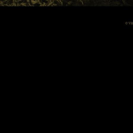
© Vil