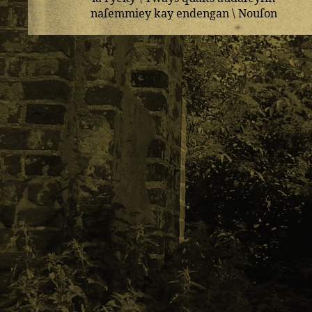
naſemmiey
kay
endengan
\
Nouſon