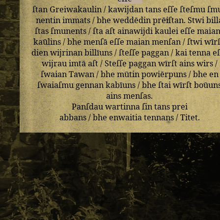
ſtan
Greiwakaulin
/
kawijdan
tans
eſſe
ſteſmu
ſm
nentin
immats
/
bhe
weddēdin
prēiſtan
.
Stwi
bill
ſtas
ſmunents
/
ſta
aſt
ainawijdi
kaulei
eſſe
maian
kaūlins
/
bhe
menſā
eſſe
maian
menſan
/
ſtwi
wīrſ
dien
wijrinan
billīuns
/
ſteſſe
paggan
/
kai
tenna
e
wijrau
imtā
aſt
/
Steſſe
paggan
wīrſt
ains
wirs
/
ſwaian
Tawan
/
bhe
mūtin
powiērpuns
/
bhe
en
ſwaiaſmu
gennan
kabīuns
/
bhe
ſtai
wīrſt
boūun
ains
menſas
.
Panſdau
wartinna
ſin
tans
prei
abbans
/
bhe
enwaitia
tennans
/
Titet
.