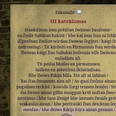
Faksimilė:
III katekizmas
Stankīſman
ious
prēiſtan
ſwintan
bauſenni=
en
ſteiſe
Salūban
kakīnt
/
bhe
kai
ious
ſtan
ni
ſchlā
iſſpreſnan
ſteiſon
wirdan
Deiwas
ſegijtei
/
kāigi
ſt
nidruwīngi
/
Tīt
kīrdeiti
en
Pirmannin
ſtan
wirda
Deiwas
kāigi
ſtas
Sallubai
buſennis
eſſe
Deiwan
enſadints
aſt
.
Tīt
peiſai
Moiſes
en
pirmannien
laiſken
en
anterſmu
ſklaitinſnan
.
Bhe
Deiws
Rikijs
billa
.
Sta
aſt
ni
labban
/
kai
ſtas
ſmunents
ains
aſt
/
As
quoi
ſteſmu
ainan
pogalban
teckint
/
kawida
ſurgi
tennen
boūſei
/
St
dai
Deiws
ainan
gillin
maiggun
krūt
noſtan
ſmu
nentinan
/
bhe
tans
iſmigē
bhe
immats
ſwaiſe
grē
wakaulin
ainan
/
bhe
pertraūki
ſtan
deickton
ſe
menſan
/
bhe
deiws
Rikijs
kūra
ainan
gennan
/
eſſe=