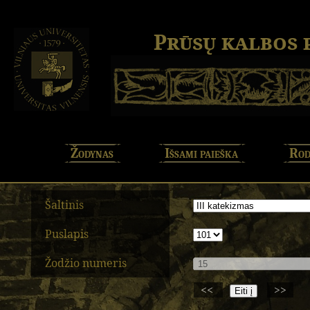
Prūsų kalbos
Žodynas
Išsami paieška
Rod
Šaltinis
Puslapis
Žodžio numeris
<<
>>