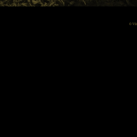
© Vil