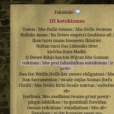
Faksimilė:
III katekizmas
Tawas
/
bhe
ſteſſe
Soūnas
/
bhe
ſteſſe
Swintan
Noſeilis
Aman
/
Ka
Deiws
emperri
ſendāuns
aſt
/
ſkan
turei
niains
ſmunents
ſklaitint
.
Noſtan
turei
ſtas
Lūbeniks
tittet
kirſcha
ſtans
Madlit
.
O
Deiwe
Rikijs
kas
tou
Wijran
bhe
Gannan
teikūuns
/
bhe
prei
ſallaūbiſkan
enteikūuns
/
ir
prēi=
ſtan
ſen
Wēiſin
ſteſſe
ker
menes
ebſignāuns
/
bh
ſtan
Sacramentan
/
twaiſe
mijlas
Soūnas
Jheſu
Chriſti
/
bhe
ſteiſei
kīrki
ſwaiſe
mārtan
/
enſteſm
eb=
ſentliuns
.
Mes
madlimai
twaian
grunt
powīr=
pingin
labbiſkan
/
tu
quoitīlaiſi
ſtawīdan
twaian
teikūſnan
/
enſadinſnan
/
bhe
ab=
ſignaſnen
/
ni
dāt
kumpint
neggi
po=