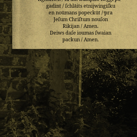
gadint
/
ſchlāits
etnijwingiſku
en
noūmans
popeckūt
/
pra
Jeſum
Chriſtum
nouſon
Rikijan
/
Amen
.
Deiws
daſe
ioumas
ſwaian
packun
/
Amen
.