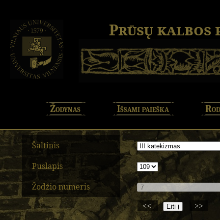
Prūsų kalbos
Žodynas
Išsami paieška
Rod
Šaltinis
Puslapis
Žodžio numeris
<<
>>