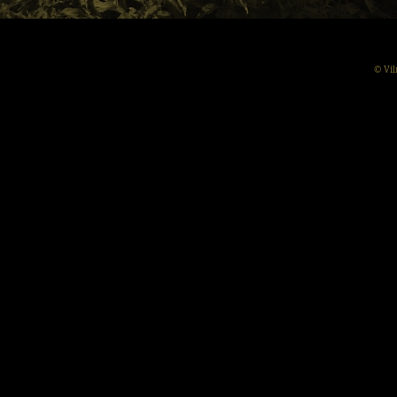
© Vil