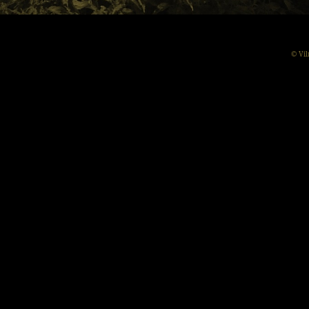
© Vil