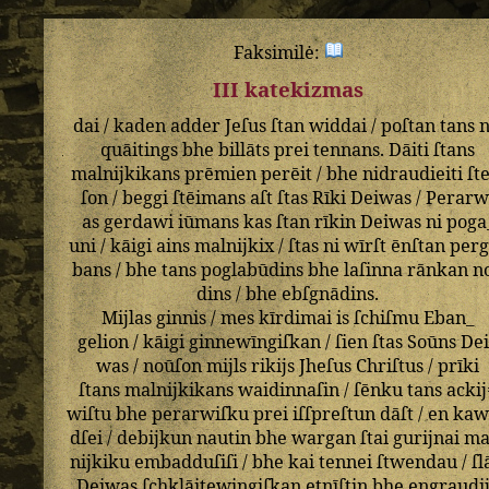
Faksimilė:
III katekizmas
dai
/
kaden
adder
Jeſus
ſtan
widdai
/
poſtan
tans
n
quāitings
bhe
billāts
prei
tennans
.
Dāiti
ſtans
malnijkikans
prēmien
perēit
/
bhe
nidraudieiti
ſt
ſon
/
beggi
ſtēimans
aſt
ſtas
Rīki
Deiwas
/
Perarw
as
gerdawi
iūmans
kas
ſtan
rīkin
Deiwas
ni
poga
uni
/
kāigi
ains
malnijkix
/
ſtas
ni
wīrſt
ēnſtan
perg
bans
/
bhe
tans
poglabūdins
bhe
laſinna
rānkan
n
dins
/
bhe
ebſgnādins
.
Mijlas
ginnis
/
mes
kīrdimai
is
ſchiſmu
Eban_
gelion
/
kāigi
ginnewīngiſkan
/
ſien
ſtas
Soūns
De
was
/
noūſon
mijls
rikijs
Jheſus
Chriſtus
/
prīki
ſtans
malnijkikans
waidinnaſin
/
ſēnku
tans
ackij
wiſtu
bhe
perarwiſku
prei
iſſpreſtun
dāſt
/
en
kaw
dſei
/
debijkun
nautin
bhe
wargan
ſtai
gurijnai
ma
nijkiku
embadduſiſi
/
bhe
kai
tennei
ſtwendau
/
ſl
Deiwas
ſchklāitewingiſkan
etnīſtin
bhe
engraudi