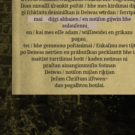
ſnan
nimaſſi
iſrankīt
poſtāt
/
bhe
mes
kīrdimai
di
gi
ſchklāits
deininiſkan
is
Deiwas
wirdan
/
ſerrīp
mai
dijgi
abbaien
/
en
noūſon
gijwin
bhe
aulauſenni_
en
/
kai
mes
eſſe
adam
/
wiſſawidei
en
grīkans
pogau_
tei
/
bhe
gemmons
poſtānimai
/
Enkaſmu
mes
tij
po
Deiwas
nertien
en
prābutſkan
perklantīt
bhe
i
maitint
turrīlimai
boūt
/
kaden
noūmas
ni
praſtan
ainangimmuſin
Soūnan
Deiwas
/
noūſon
mijlan
rikijan
Jeſum
Chriſtum
iſſtwen=
dan
pogalbtou
boūlai
.