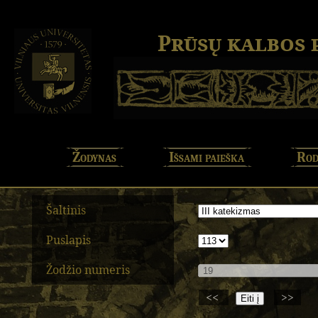
Prūsų kalbos
Žodynas
Išsami paieška
Rod
Šaltinis
Puslapis
Žodžio numeris
<<
>>