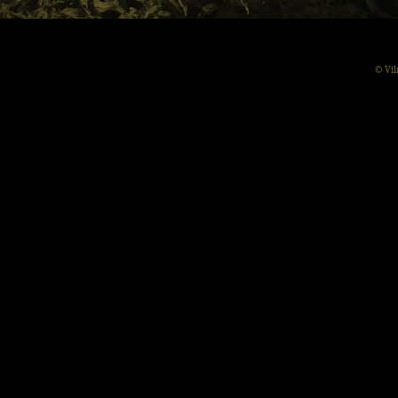
© Vil