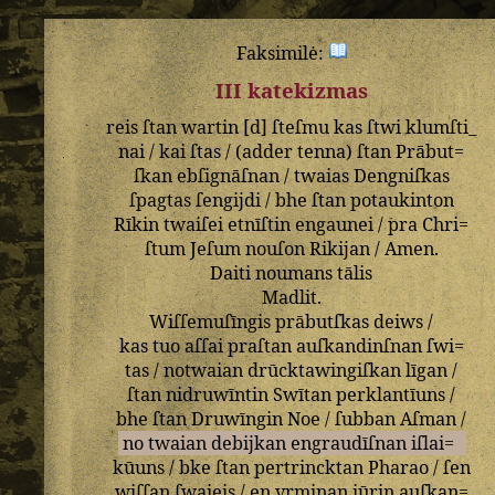
Faksimilė:
III katekizmas
reis
ſtan
wartin
[
d
]
ſteſmu
kas
ſtwi
klumſti_
nai
/
kai
ſtas
/ (
adder
tenna
)
ſtan
Prābut=
ſkan
ebſignāſnan
/
twaias
Dengniſkas
ſpagtas
ſengijdi
/
bhe
ſtan
potaukinton
Rīkin
twaiſei
etnīſtin
engaunei
/
pra
Chri=
ſtum
Jeſum
nouſon
Rikijan
/
Amen
.
Daiti
noumans
tālis
Madlit
.
Wiſſemuſīngis
prābutſkas
deiws
/
kas
tuo
aſſai
praſtan
auſkandinſnan
ſwi=
tas
/
notwaian
drūcktawingiſkan
līgan
/
ſtan
nidruwīntin
Swītan
perklantīuns
/
bhe
ſtan
Druwīngin
Noe
/
ſubban
Aſman
/
no
twaian
debijkan
engraudīſnan
iſlai=
kūuns
/
bke
ſtan
pertrincktan
Pharao
/
ſen
wiſſan
ſwaieis
/
en
vrminan
iūrin
auſkan=