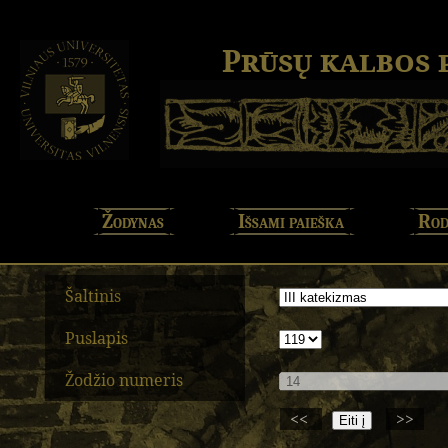
Prūsų kalbos
Žodynas
Išsami paieška
Rod
Šaltinis
Puslapis
Žodžio numeris
<<
>>