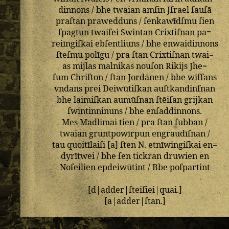
dinnons
/
bhe
twaian
amſin
Jſrael
ſauſā
praſtan
prawedduns
/
ſenkawīdſmu
ſien
ſpagtun
twaiſei
Swintan
Crixtiſnan
pa=
reiīngiſkai
ebſentliuns
/
bhe
enwaidinnons
ſteſmu
polīgu
/
pra
ſtan
Crixtiſnan
twai=
as
mijlas
malnikas
nouſon
Rikijs
Jhe=
ſum
Chriſton
/
ſtan
Jordānen
/
bhe
wiſſans
vndans
prei
Deiwūtiſkan
auſtkandinſnan
bhe
laimiſkan
aumūſnan
ſtēiſan
grijkan
ſwintinninuns
/
bhe
enſaddinnons
.
Mes
Madlimai
tien
/
pra
ſtan
ſubban
/
twaian
gruntpowīrpun
engraudīſnan
/
tau
quoitīlaiſi
[
a
]
ſten
N
.
etnīwingiſkai
en=
dyrītwei
/
bhe
ſen
tickran
druwien
en
Noſeilien
epdeiwūtint
/
Bbe
poſpartint
[
d
|
adder
|
ſteiſiei
|
quai
.]
[
a
|
adder
|
ſtan
.]