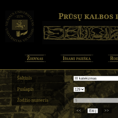
Prūsų kalbos
Žodynas
Išsami paieška
Rod
Šaltinis
Puslapis
Žodžio numeris
<<
>>