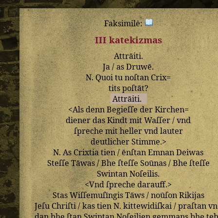
Faksimilė:
III katekizmas
Attrāiti
.
Ja
/
as
Druwē
.
N
.
Quoi
tu
noſtan
Crix=
tits
poſtāt
?
Attrāiti
.
<
Als
denn
Begieſſe
der
Kirchen=
diener
das
Kindt
mit
Waſſer
/
vnd
ſpreche
mit
heller
vnd
lauter
deutlicher
Stimme
.>
N
.
As
Crixtia
tien
/
ēnſtan
Emnan
Deiwas
Steſſe
Tāwas
/
Bhe
ſteſſe
Soūnas
/
Bhe
ſteſſe
Swintan
Noſeilis
.
<
Vnd
ſpreche
darauff
.>
Stas
Wiſſemuſīngis
Tāws
/
noūſon
Rikijas
Jeſu
Chriſti
/
kas
tien
N
.
kittewidiſkai
/
praſtan
vn
dan
bhe
ſtan
Swintan
Noſeilien
gemmans
bhe
te