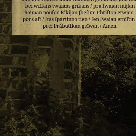
bei
wiſſans
twaians
grikans
/
pra
ſwaian
mijlan
Soūnan
noūſon
Rikijan
Jheſum
Chriſton
etwiēr=
pons
aſt
/
ſtas
ſpartinno
tien
/
ſen
ſwaian
etnīſtin
prei
Prābutſkan
geīwan
/
Amen
.