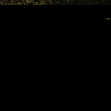
© Vil