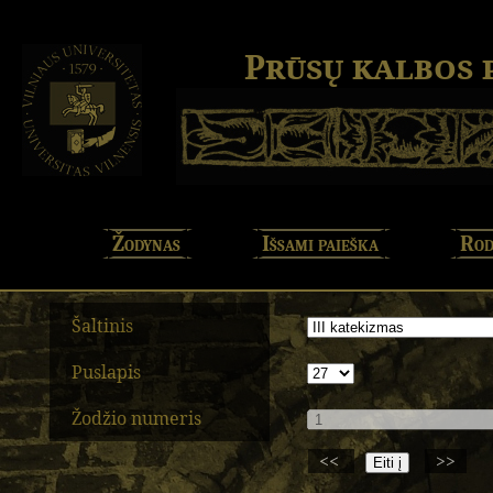
Prūsų kalbos
Žodynas
Išsami paieška
Rod
Šaltinis
Puslapis
Žodžio numeris
<<
>>