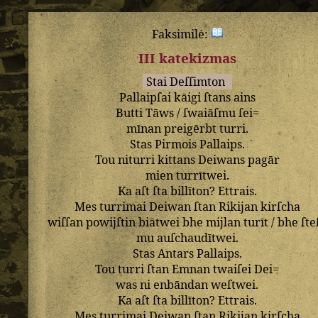
Faksimilė:
III katekizmas
Stai
Deſſimton
Pallaipſai
kāigi
ſtans
ains
Butti
Tāws
/
ſwaiāſmu
ſei=
mīnan
preigērbt
turri
.
Stas
Pirmois
Pallaips
.
Tou
niturri
kittans
Deiwans
pagār
mien
turrītwei
.
Ka
aſt
ſta
billīton
?
Ettrais
.
Mes
turrimai
Deiwan
ſtan
Rikijan
kirſcha
wiſſan
powijſtin
biātwei
bhe
mijlan
turīt
/
bhe
ſte
mu
auſchaudītwei
.
Stas
Antars
Pallaips
.
Tou
turri
ſtan
Emnan
twaiſei
Dei=
was
ni
enbāndan
weſtwei
.
Ka
aſt
ſta
billīton
?
Ettrais
.
Mes
turrimai
Deiwan
ſtan
Rikijan
kirſcha