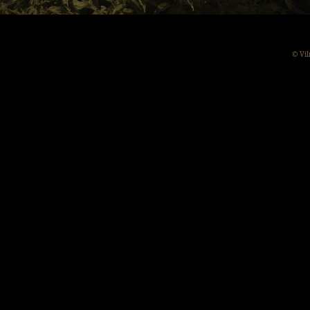
© Vil