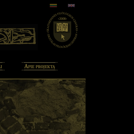
i
Apie projektą