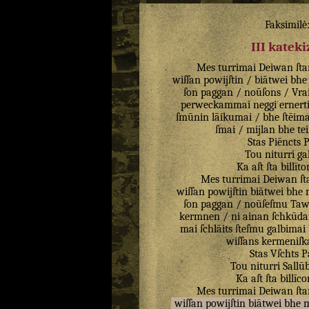
Faksimilė
III katek
Mes
turrimai
Deiwan
ſta
wiſſan
powijſtin
/
biātwei
bhe
ſon
paggan
/
noūſons
/
Vrai
perweckammai
neggi
ernert
ſmūnin
lāikumai
/
bhe
ſtēim
ſmai
/
mijlan
bhe
tei
Stas
Piēncts
P
Tou
niturri
ga
Ka
aſt
ſta
billīto
Mes
turrimai
Deiwan
ſt
wiſſan
powijſtin
biātwei
bhe
ſon
paggan
/
noūſeſmu
Taw
kermnen
/
ni
ainan
ſchkūd
mai
ſchlāits
ſteſmu
galbimai
wiſſans
kermeniſk
Stas
Vſchts
P
Tou
niturri
Sallū
Ka
aſt
ſta
billīco
Mes
turrimai
Deiwan
ſta
wiſſan
powijſtin
biātwei
bhe
m