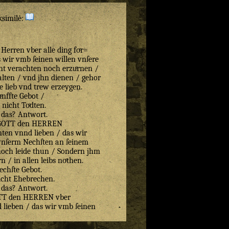
ksimilė:
 Herren vber alle ding foͤr=
 wir vmb ſeinen willen vnſere
ht verachten noch erzuͤrnen /
alten / vnd jhn dienen / gehor
le lieb vnd trew erzeygen.
ͤnffte Gebot /
 nicht Toͤdten.
 das? Antwort.
n GOTT den HERREN
chten vnnd lieben / das wir
vnſerm Nechſten an ſeinem
noch leide thun / Sondern jhm
n / in allen leibs noͤthen.
echſte Gebot.
icht Ehebrechen.
 das? Antwort.
OTT den HERREN vber
nd lieben / das wir vmb ſeinen