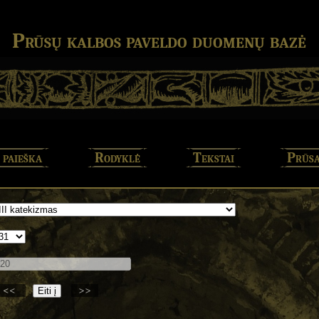
Prūsų kalbos paveldo duomenų bazė
 paieška
Rodyklė
Tekstai
Prūsa
<<
>>