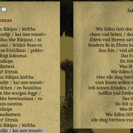
:
Fa
izmas
n
Rikijan
/
kirſcha
Wir ſollen Gott den
milijt
/
kai
mes
tennēi=
chten vnd lieben / das
ſins
bhe
Rikijans
/
ni
Eltern vnd Herren nic
imai
/
Schlāit
ſtans
en
Sondern ſie in Ehren h
ans
ſchlūſimai
/
poklu=
ſam ſein / vnd al
ſīngi
lāikumai
.
Das Fu
allaips
.
Du ſolt
llintwei
.
Was iſt
n
?
Ettrais
.
Wir ſolle
an
Rikijan
kirſcha
vber alle ding foͤr
milijt
/
kai
mes
tennēi=
vmb ſeinen willen 
iſchen
/
en
ſwaiāſmu
leib keinen ſchaden / 
an
bhe
wargan
ſeggē
/
_
helffen vnd foͤrder
bhe
brewinnimai
/
en
Das S
ans
nautins
.
Du ſolt n
allaips
.
Was iſt
banlimtwei
.
Wir ſollen G
n
?
Ettrais
.
alle ding foͤrchten v
n
Rikijan
/
kirſcha
ilijt
/
kai
mes
tennēi
=