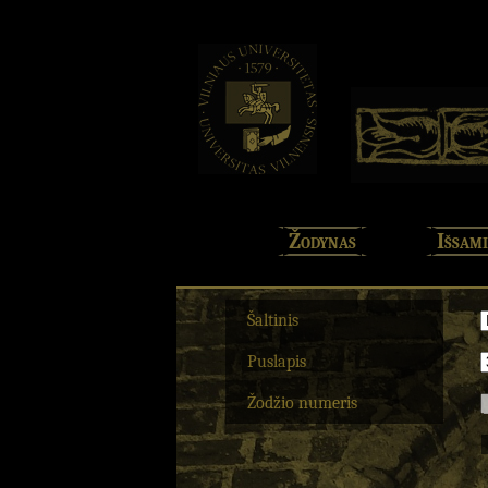
Žodynas
Išsami
Šaltinis
Puslapis
Žodžio numeris