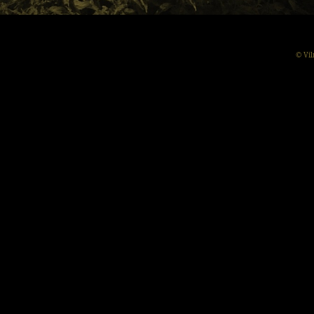
© Vil