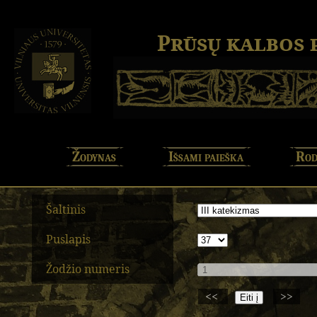
Prūsų kalbos
Žodynas
Išsami paieška
Rod
Šaltinis
Puslapis
Žodžio numeris
<<
>>