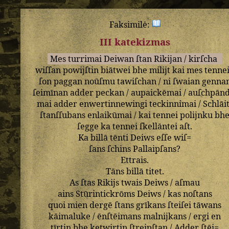
Faksimilė:
III katekizmas
Mes
turrimai
Deiwan
ſtan
Rikijan
/
kirſcha
wiſſan
powijſtin
biātwei
bhe
milijt
kai
mes
tenne
ſon
paggan
noūſmu
tawiſchan
/
ni
ſwaian
genna
ſeimīnan
adder
peckan
/
aupaickēmai
/
auſchpānd
mai
adder
enwertinnewingi
teckinnimai
/
Schlāi
ſtanſſubans
enlaikūmai
/
kai
tennei
polijnku
bh
ſegge
ka
tennei
ſkellāntei
aſt
.
Ka
billā
tēnti
Deiws
eſſe
wiſ=
ſans
ſchins
Pallaipſans
?
Ettrais
.
Tāns
billā
titet
.
As
ſtas
Rikijs
twais
Deiws
/
aſmau
ains
Stūrintickrōms
Deiws
/
kas
noſtans
quoi
mien
dergē
ſtans
grīkans
ſteiſei
tāwans
kāimaluke
/
ēnſtēimans
malnijkans
/
ergi
en
tīrtin
bhe
ketwirtin
ſtreipſtan
/
Adder
ſtēi=