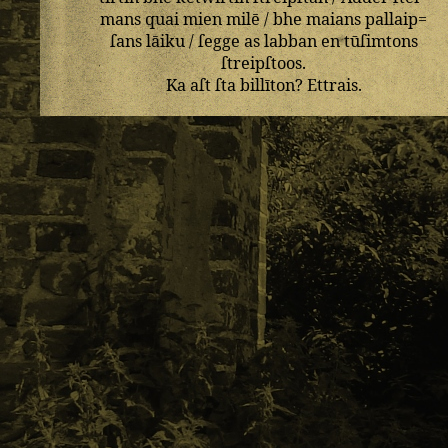
mans
quai
mien
milē
/
bhe
maians
pallaip=
ſans
lāiku
/
ſegge
as
labban
en
tūſimtons
ſtreipſtoos
.
Ka
aſt
ſta
billīton
?
Ettrais
.